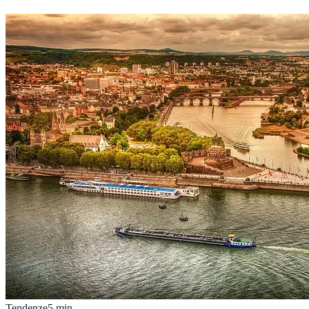
Tendenze
5
min