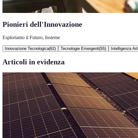
Pionieri dell'Innovazione
Esploriamo il Futuro, Insieme
Innovazione Tecnologica
(
62
)
Tecnologie Emergenti
(
55
)
Intelligenza Arti
Articoli in evidenza