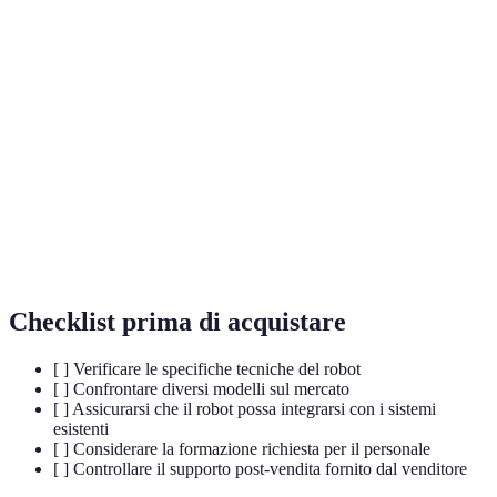
Terme
Definizione
Robot
Robot progettati per lavorare a fianco degli
collaborativi
umani in modo sicuro e efficiente.
(cobot)
Intelligenza
Simulazione delle funzioni cognitive umane nei
artificiale (IA)
computer e nei robot.
Uso della tecnologia per eseguire processi con
Automazione
intervento umano minimo.
Checklist prima di acquistare
[ ] Verificare le specifiche tecniche del robot
[ ] Confrontare diversi modelli sul mercato
[ ] Assicurarsi che il robot possa integrarsi con i sistemi
esistenti
[ ] Considerare la formazione richiesta per il personale
[ ] Controllare il supporto post-vendita fornito dal venditore