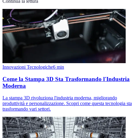
Continua la lettura
Innovazioni Tecnologiche
6
min
Come la Stampa 3D Sta Trasformando l'Industria
Moderna
La stampa 3D rivoluziona l'industria moderna, migliorando
produttività e personalizzazione. Scopri come questa tecnologia sta
trasformando vari settori.