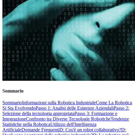
Sommario
Sommario
Informazioni sulla Robotica Industriale
Come La Robotica
Si Sta Evolvendo
Passo 1: Analisi delle Esigenze Aziendali
Passo 2:
Selezione della tecnologia appropriata
Passo 3: Formazione e
Integrazione
Confronto tra Diverse Tecnologie Robotiche
Tendenze
Statistiche nella Robotica
Utilizzo dell'Intelligenza
Artificiale
Domande Frequenti
D: Cos'è un robot collaborativo?
D: