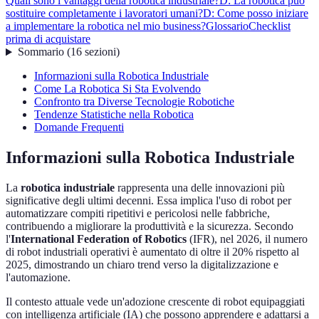
Quali sono i vantaggi della robotica industriale?
D: La robotica può
sostituire completamente i lavoratori umani?
D: Come posso iniziare
a implementare la robotica nel mio business?
Glossario
Checklist
prima di acquistare
Sommario
(
16
sezioni
)
Informazioni sulla Robotica Industriale
Come La Robotica Si Sta Evolvendo
Confronto tra Diverse Tecnologie Robotiche
Tendenze Statistiche nella Robotica
Domande Frequenti
Informazioni sulla Robotica Industriale
La
robotica industriale
rappresenta una delle innovazioni più
significative degli ultimi decenni. Essa implica l'uso di robot per
automatizzare compiti ripetitivi e pericolosi nelle fabbriche,
contribuendo a migliorare la produttività e la sicurezza. Secondo
l'
International Federation of Robotics
(IFR), nel 2026, il numero
di robot industriali operativi è aumentato di oltre il 20% rispetto al
2025, dimostrando un chiaro trend verso la digitalizzazione e
l'automazione.
Il contesto attuale vede un'adozione crescente di robot equipaggiati
con intelligenza artificiale (IA) che possono apprendere e adattarsi a