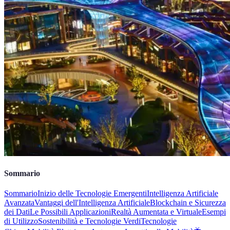
Sommario
Sommario
Inizio delle Tecnologie Emergenti
Intelligenza Artificiale
Avanzata
Vantaggi dell'Intelligenza Artificiale
Blockchain e Sicurezza
dei Dati
Le Possibili Applicazioni
Realtà Aumentata e Virtuale
Esempi
di Utilizzo
Sostenibilità e Tecnologie Verdi
Tecnologie