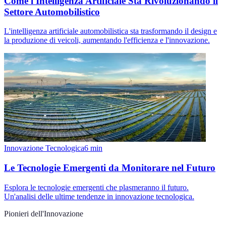
Come l'Intelligenza Artificiale Sta Rivoluzionando il
Settore Automobilistico
L'intelligenza artificiale automobilistica sta trasformando il design e
la produzione di veicoli, aumentando l'efficienza e l'innovazione.
Innovazione Tecnologica
6
min
Le Tecnologie Emergenti da Monitorare nel Futuro
Esplora le tecnologie emergenti che plasmeranno il futuro.
Un'analisi delle ultime tendenze in innovazione tecnologica.
Pionieri dell'Innovazione