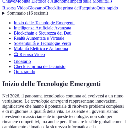
Chiave
Mobilità Elettrica e Autonoma
Impatti sulla Mobilità
📺
Risorsa Video
Glossario
Checklist prima dell'acquisto
Quiz rapido
Sommario
(
16
sezioni
)
Inizio delle Tecnologie Emergenti
Intelligenza Artificiale Avanzata
Blockchain e Sicurezza dei Dati
Realtà Aumentata e Virtuale
Sostenibilità e Tecnologie Verdi
Mobilità Elettrica e Autonoma
📺 Risorsa Video
Glossario
Checklist prima dell'acquisto
Quiz rapido
Inizio delle Tecnologie Emergenti
Nel 2026, il panorama tecnologico continua ad evolversi a un ritmo
vertiginoso. Le
tecnologie emergenti
rappresentano innovazioni
significative che hanno il potenziale di risolvere problemi complessi
e di migliorare la qualità della vita. Le aziende e i governi stanno
investendo massicciamente in queste tecnologie, non solo per
rimanere competitivi, ma anche per affrontare le sfide globali come il
cambiamento climatico, la sicurezza informatica e la