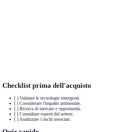
Terme
Definizione
Tecnologia che consente la registrazione sicura e
Blockchain
decentralizzata dei dati.
Intelligenza
Sistema che simula l'intelligenza umana per
Artificiale
eseguire compiti specifici.
Realtà
Integrazione di elementi digitali nel mondo reale
Aumentata
per esperienze immersive.
Checklist prima dell'acquisto
[ ] Valutare le tecnologie emergenti.
[ ] Considerare l'impatto ambientale.
[ ] Ricerca di mercato e opportunità.
[ ] Consultare esperti del settore.
[ ] Analizzare i rischi associati.
Quiz rapido