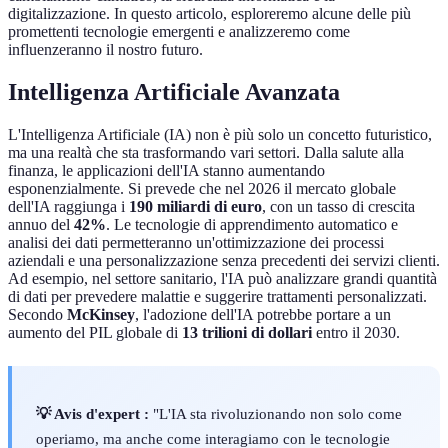
digitalizzazione. In questo articolo, esploreremo alcune delle più
promettenti tecnologie emergenti e analizzeremo come
influenzeranno il nostro futuro.
Intelligenza Artificiale Avanzata
L'Intelligenza Artificiale (IA) non è più solo un concetto futuristico,
ma una realtà che sta trasformando vari settori. Dalla salute alla
finanza, le applicazioni dell'IA stanno aumentando
esponenzialmente. Si prevede che nel 2026 il mercato globale
dell'IA raggiunga i
190 miliardi di euro
, con un tasso di crescita
annuo del
42%
. Le tecnologie di apprendimento automatico e
analisi dei dati permetteranno un'ottimizzazione dei processi
aziendali e una personalizzazione senza precedenti dei servizi clienti.
Ad esempio, nel settore sanitario, l'IA può analizzare grandi quantità
di dati per prevedere malattie e suggerire trattamenti personalizzati.
Secondo
McKinsey
, l'adozione dell'IA potrebbe portare a un
aumento del PIL globale di
13 trilioni di dollari
entro il 2030.
💡 Avis d'expert :
"L'IA sta rivoluzionando non solo come
operiamo, ma anche come interagiamo con le tecnologie