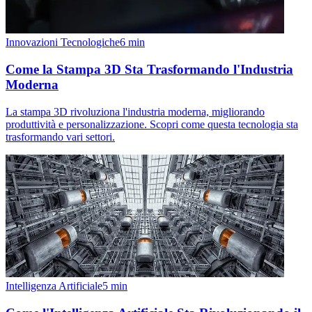
Innovazioni Tecnologiche
6
min
Come la Stampa 3D Sta Trasformando l'Industria
Moderna
La stampa 3D rivoluziona l'industria moderna, migliorando
produttività e personalizzazione. Scopri come questa tecnologia sta
trasformando vari settori.
Intelligenza Artificiale
5
min