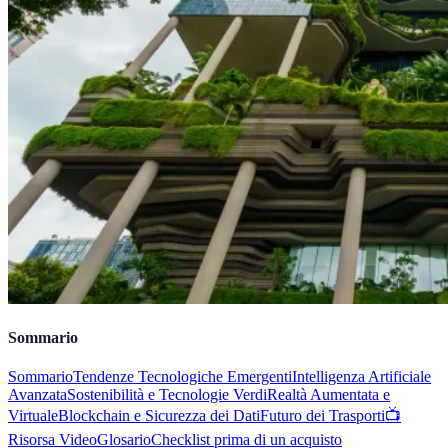
Sommario
Sommario
Tendenze Tecnologiche Emergenti
Intelligenza Artificiale
Avanzata
Sostenibilità e Tecnologie Verdi
Realtà Aumentata e
Virtuale
Blockchain e Sicurezza dei Dati
Futuro dei Trasporti
📺
Risorsa Video
Glosario
Checklist prima di un acquisto