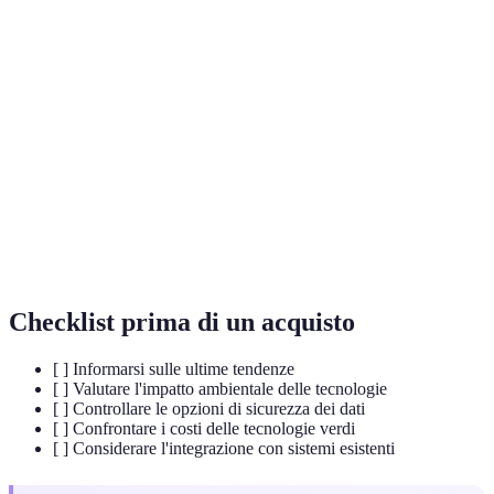
Terme
Definizione
Intelligenza
Tecnologia che simula l'intelligenza umana per
Artificiale
svolgere compiti specifici.
Tecnologia di sicurezza decentralizzata, utilizzata
Blockchain
per garantire trasparenza nella registrazione delle
informazioni.
Realtà
Simulazione di un ambiente generato
Virtuale
computerizzato, immersivo per l'utente.
Checklist prima di un acquisto
[ ] Informarsi sulle ultime tendenze
[ ] Valutare l'impatto ambientale delle tecnologie
[ ] Controllare le opzioni di sicurezza dei dati
[ ] Confrontare i costi delle tecnologie verdi
[ ] Considerare l'integrazione con sistemi esistenti