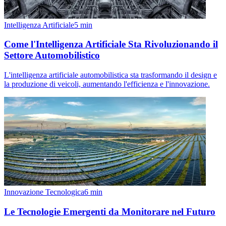
Intelligenza Artificiale
5
min
Come l'Intelligenza Artificiale Sta Rivoluzionando il
Settore Automobilistico
L'intelligenza artificiale automobilistica sta trasformando il design e
la produzione di veicoli, aumentando l'efficienza e l'innovazione.
Innovazione Tecnologica
6
min
Le Tecnologie Emergenti da Monitorare nel Futuro