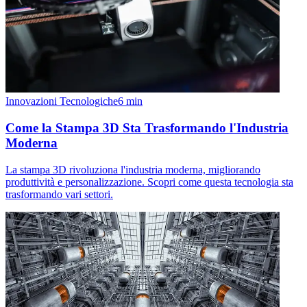
Innovazioni Tecnologiche
6
min
Come la Stampa 3D Sta Trasformando l'Industria
Moderna
La stampa 3D rivoluziona l'industria moderna, migliorando
produttività e personalizzazione. Scopri come questa tecnologia sta
trasformando vari settori.