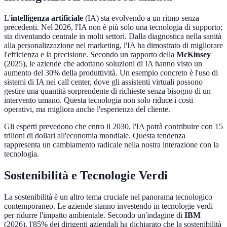
L'
intelligenza artificiale
(IA) sta evolvendo a un ritmo senza
precedenti. Nel 2026, l'IA non è più solo una tecnologia di supporto;
sta diventando centrale in molti settori. Dalla diagnostica nella sanità
alla personalizzazione nel marketing, l'IA ha dimostrato di migliorare
l'efficienza e la precisione. Secondo un rapporto della
McKinsey
(2025), le aziende che adottano soluzioni di IA hanno visto un
aumento del 30% della produttività. Un esempio concreto è l'uso di
sistemi di IA nei call center, dove gli assistenti virtuali possono
gestire una quantità sorprendente di richieste senza bisogno di un
intervento umano. Questa tecnologia non solo riduce i costi
operativi, ma migliora anche l'esperienza del cliente.
Gli esperti prevedono che entro il 2030, l'IA potrà contribuire con 15
trilioni di dollari all'economia mondiale. Questa tendenza
rappresenta un cambiamento radicale nella nostra interazione con la
tecnologia.
Sostenibilità e Tecnologie Verdi
La sostenibilità è un altro tema cruciale nel panorama tecnologico
contemporaneo. Le aziende stanno investendo in tecnologie verdi
per ridurre l'impatto ambientale. Secondo un'indagine di
IBM
(2026), l'85% dei dirigenti aziendali ha dichiarato che la sostenibilità