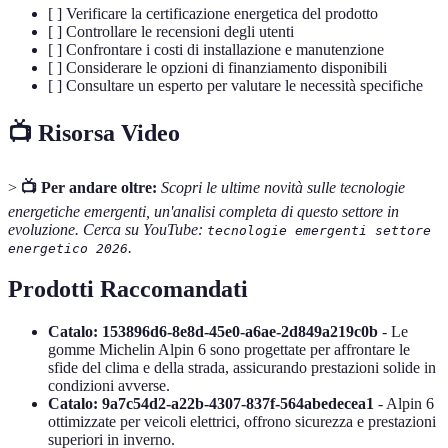
[ ] Verificare la certificazione energetica del prodotto
[ ] Controllare le recensioni degli utenti
[ ] Confrontare i costi di installazione e manutenzione
[ ] Considerare le opzioni di finanziamento disponibili
[ ] Consultare un esperto per valutare le necessità specifiche
📺 Risorsa Video
>
📺 Per andare oltre:
Scopri le ultime novità sulle tecnologie
energetiche emergenti, un'analisi completa di questo settore in
evoluzione. Cerca su YouTube:
tecnologie emergenti settore
.
energetico 2026
Prodotti Raccomandati
Catalo: 153896d6-8e8d-45e0-a6ae-2d849a219c0b
- Le
gomme Michelin Alpin 6 sono progettate per affrontare le
sfide del clima e della strada, assicurando prestazioni solide in
condizioni avverse.
Catalo: 9a7c54d2-a22b-4307-837f-564abedecea1
- Alpin 6
ottimizzate per veicoli elettrici, offrono sicurezza e prestazioni
superiori in inverno.