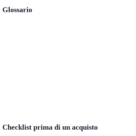
Glossario
Terme
Definizione
Energia proveniente da fonti naturali che si
Energia
rigenerano rapidamente, come il sole, il vento e
Rinnovabile
l'acqua.
Rete elettrica intelligente che utilizza tecnologie
Smart Grid
digitali per monitorare e gestire l'energia in modo
efficiente.
Tecnologie e sistemi utilizzati per immagazzinare
Accumulo
energia per un uso successivo, migliorando la
Energetico
flessibilità del sistema energetico.
Checklist prima di un acquisto