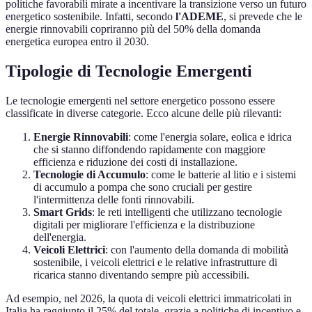
politiche favorabili mirate a incentivare la transizione verso un futuro
energetico sostenibile. Infatti, secondo
l'ADEME
, si prevede che le
energie rinnovabili copriranno più del 50% della domanda
energetica europea entro il 2030.
Tipologie di Tecnologie Emergenti
Le tecnologie emergenti nel settore energetico possono essere
classificate in diverse categorie. Ecco alcune delle più rilevanti:
Energie Rinnovabili
: come l'energia solare, eolica e idrica
che si stanno diffondendo rapidamente con maggiore
efficienza e riduzione dei costi di installazione.
Tecnologie di Accumulo
: come le batterie al litio e i sistemi
di accumulo a pompa che sono cruciali per gestire
l'intermittenza delle fonti rinnovabili.
Smart Grids
: le reti intelligenti che utilizzano tecnologie
digitali per migliorare l'efficienza e la distribuzione
dell'energia.
Veicoli Elettrici
: con l'aumento della domanda di mobilità
sostenibile, i veicoli elettrici e le relative infrastrutture di
ricarica stanno diventando sempre più accessibili.
Ad esempio, nel 2026, la quota di veicoli elettrici immatricolati in
Italia ha raggiunto il 25% del totale, grazie a politiche di incentivo e