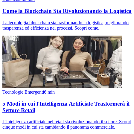
Come la Blockchain Sta Rivoluzionando la Logistica
La tecnologia blockchain sta trasformando la logistica, migliorando
trasparenza ed efficienza nei processi. Scopri come.
Tecnologie Emergenti
6
min
5 Modi in cui l'Intelligenza Artificiale Trasformerà il
Settore Retail
L'intelligenza artificiale nel retail sta rivoluzionando il settore. Scopri
cinque modi in cui sta cambiando il panorama commerciale.