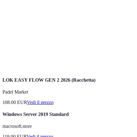
Intelligenza
Capacità delle macchine di compiere operazioni
Artificiale
che normalmente richiedono intelligenza umana.
Uso di tecnologie per eseguire compiti con poca o
Automazione
nessuna interazione umana.
Modalità di lavoro che consente ai dipendenti di
Lavoro
lavorare al di fuori dell'ambiente fisico
Remoto
dell'ufficio.
LOK EASY FLOW GEN 2 2026 (Racchetta)
Padel Market
108.00
EUR
Vedi il prezzo
Windows Server 2019 Standard
macrosoft.store
119.00
EUR
Vedi il prezzo