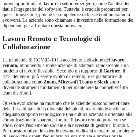
nuove opportunità di lavoro in settori emergenti, come l'analisi dei
dati e l'ingegneria del software. Tuttavia, è cruciale prepararsi per
questa transizione, poiché le competenze richieste continueranno a
evolversi. Le aziende sono chiamate a investire nella formazione dei
dipendenti per affrontare questa nuova era.
Lavoro Remoto e Tecnologie di
Collaborazione
La pandemia di COVID-19 ha accelerato l'adozione del
lavoro
remoto
, imponendo a molte aziende di adattarsi rapidamente a un
modello di lavoro flessibile. Secondo un rapporto di
Gartner
, il
47% dei lavori può essere svolto da remoto, e le piattaforme di
collaborazione come
Zoom
,
Microsoft Teams
e
Slack
sono
diventate strumenti fondamentali per mantenere la connettività tra
team distribuiti.
Questa evoluzione ha mostrato che le aziende possono beneficiare
della flessibilità e della diversità dei talenti, ma richiede anche un
adeguato supporto tecnologico e una cultura aziendale orientata alla
comunicazione trasparente. Inoltre, il lavoro remoto porta con sé
sfide, come l'isolamento sociale e la necessità di gestire il burnout.
Per questo motivo, le aziende devono dedicarsi a creare un ambiente
di lavoro che rispetti l'equilibrio tra vita privata e professionale.