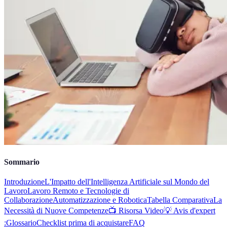
Sommario
Introduzione
L'Impatto dell'Intelligenza Artificiale sul Mondo del
Lavoro
Lavoro Remoto e Tecnologie di
Collaborazione
Automatizzazione e Robotica
Tabella Comparativa
La
Necessità di Nuove Competenze
📺 Risorsa Video
💡 Avis d'expert
:
Glossario
Checklist prima di acquistare
FAQ