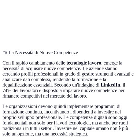
Maggiore
Utilizzo di 
Lavoro Remoto
Diversi settori
flessibilità
e Teams
Riduzione
Robot in cate
Automatizzazione
dei costi
Manifatturiero
di montaggio
operativi
## La Necessità di Nuove Competenze
Con il rapido cambiamento delle
tecnologie lavoro
, emerge la
necessità di acquisire nuove competenze. Le aziende stanno
cercando profili professionali in grado di gestire strumenti avanzati e
analizzare dati complessi, rendendo la formazione e la
riqualificazione essenziali. Secondo un'indagine di
LinkedIn
, il
74% dei lavoratori è disposto a imparare nuove competenze per
rimanere competitivi nel mercato del lavoro.
Le organizzazioni devono quindi implementare programmi di
formazione continua, incentivando i dipendenti a investire nel
proprio sviluppo professionale. Le competenze digitali sono oggi
fondamentali non solo per i lavori tecnologici, ma anche per ruoli
tradizionali in tutti i settori. Investire nel capitale umano non è più
solo un'opzione, ma una necessità strategica.