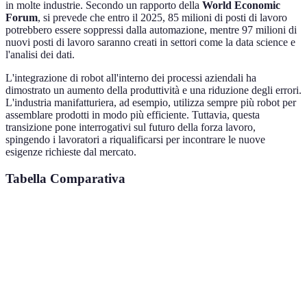
in molte industrie. Secondo un rapporto della
World Economic
Forum
, si prevede che entro il 2025, 85 milioni di posti di lavoro
potrebbero essere soppressi dalla automazione, mentre 97 milioni di
nuovi posti di lavoro saranno creati in settori come la data science e
l'analisi dei dati.
L'integrazione di robot all'interno dei processi aziendali ha
dimostrato un aumento della produttività e una riduzione degli errori.
L'industria manifatturiera, ad esempio, utilizza sempre più robot per
assemblare prodotti in modo più efficiente. Tuttavia, questa
transizione pone interrogativi sul futuro della forza lavoro,
spingendo i lavoratori a riqualificarsi per incontrare le nuove
esigenze richieste dal mercato.
Tabella Comparativa
Tecnologia
Impatto
Settore
Esempio Pra
Aumento
Intelligenza
Sanità,
Chatbots per
della
Artificiale
Finanza
assistenza clie
produttività