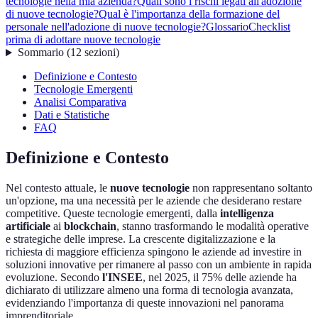
tecnologie nella mia azienda?
Quali sono i rischi legati all'adozione
di nuove tecnologie?
Qual è l'importanza della formazione del
personale nell'adozione di nuove tecnologie?
Glossario
Checklist
prima di adottare nuove tecnologie
Sommario
(
12
sezioni
)
Definizione e Contesto
Tecnologie Emergenti
Analisi Comparativa
Dati e Statistiche
FAQ
Definizione e Contesto
Nel contesto attuale, le
nuove tecnologie
non rappresentano soltanto
un'opzione, ma una necessità per le aziende che desiderano restare
competitive. Queste tecnologie emergenti, dalla
intelligenza
artificiale
ai
blockchain
, stanno trasformando le modalità operative
e strategiche delle imprese. La crescente digitalizzazione e la
richiesta di maggiore efficienza spingono le aziende ad investire in
soluzioni innovative per rimanere al passo con un ambiente in rapida
evoluzione. Secondo
l'INSEE
, nel 2025, il 75% delle aziende ha
dichiarato di utilizzare almeno una forma di tecnologia avanzata,
evidenziando l'importanza di queste innovazioni nel panorama
imprenditoriale.