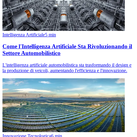
Intelligenza Artificiale
5
min
Come l'Intelligenza Artificiale Sta Rivoluzionando il
Settore Automobilistico
L'intelligenza artificiale automobilistica sta trasformando il design e
la produzione di veicoli, aumentando l'efficienza e l'innovazione.
Innovazione Tecnologica
6
min