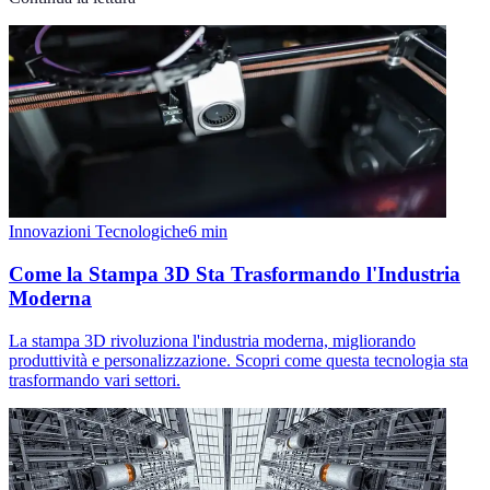
Innovazioni Tecnologiche
6
min
Come la Stampa 3D Sta Trasformando l'Industria
Moderna
La stampa 3D rivoluziona l'industria moderna, migliorando
produttività e personalizzazione. Scopri come questa tecnologia sta
trasformando vari settori.