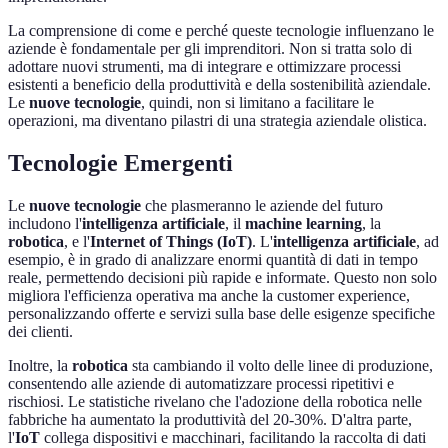
La comprensione di come e perché queste tecnologie influenzano le
aziende è fondamentale per gli imprenditori. Non si tratta solo di
adottare nuovi strumenti, ma di integrare e ottimizzare processi
esistenti a beneficio della produttività e della sostenibilità aziendale.
Le
nuove tecnologie
, quindi, non si limitano a facilitare le
operazioni, ma diventano pilastri di una strategia aziendale olistica.
Tecnologie Emergenti
Le
nuove tecnologie
che plasmeranno le aziende del futuro
includono l'
intelligenza artificiale
, il
machine learning
, la
robotica
, e l'
Internet of Things (IoT)
. L'
intelligenza artificiale
, ad
esempio, è in grado di analizzare enormi quantità di dati in tempo
reale, permettendo decisioni più rapide e informate. Questo non solo
migliora l'efficienza operativa ma anche la customer experience,
personalizzando offerte e servizi sulla base delle esigenze specifiche
dei clienti.
Inoltre, la
robotica
sta cambiando il volto delle linee di produzione,
consentendo alle aziende di automatizzare processi ripetitivi e
rischiosi. Le statistiche rivelano che l'adozione della robotica nelle
fabbriche ha aumentato la produttività del 20-30%. D'altra parte,
l'
IoT
collega dispositivi e macchinari, facilitando la raccolta di dati