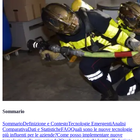
Sommario
Sommario
Definizione e Contesto
Tecnologie Emergenti
Analisi
Comparativa
Dati e Statistiche
FAQ
Quali sono le nuove tecnologie
più influenti per le aziende?
Come posso implementare nuove