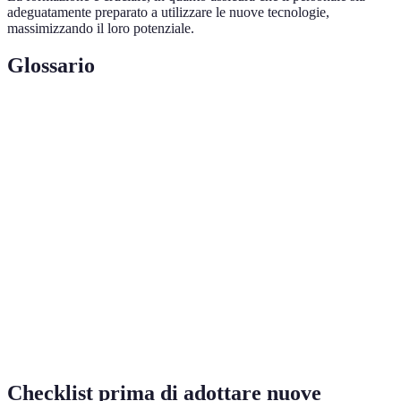
adeguatamente preparato a utilizzare le nuove tecnologie,
massimizzando il loro potenziale.
Glossario
Terme
Definizione
Intelligenza
Simulazione della capacità umana di ragionare e
Artificiale
apprendere tramite algoritmi.
Sottocampo dell'IA che permette ai computer di
Machine
apprendere da dati senza essere programmati
Learning
esplicitamente.
Internet of
Rete di dispositivi connessi a internet che possono
Things
comunicare e trasferire dati.
(IoT)
Checklist prima di adottare nuove