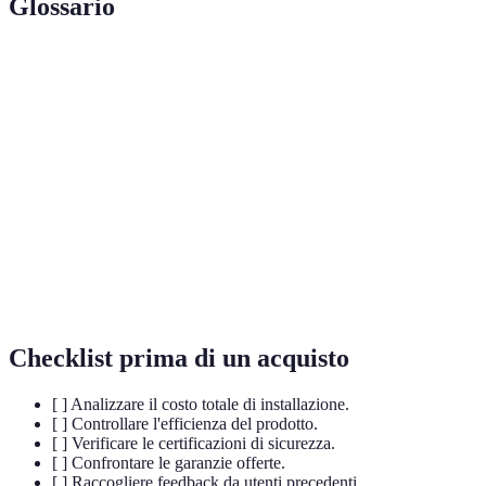
Glossario
Terme
Definizione
Celle
Dispositivi che convertono la luce solare in energia
solari
elettrica.
Eolico
Energia elettrica generata da turbine situate in mare
offshore
aperto.
Sistemi
Tecnologie software utilizzate per gestire e
EMS
ottimizzare l'uso dell'energia.
Checklist prima di un acquisto
[ ] Analizzare il costo totale di installazione.
[ ] Controllare l'efficienza del prodotto.
[ ] Verificare le certificazioni di sicurezza.
[ ] Confrontare le garanzie offerte.
[ ] Raccogliere feedback da utenti precedenti.