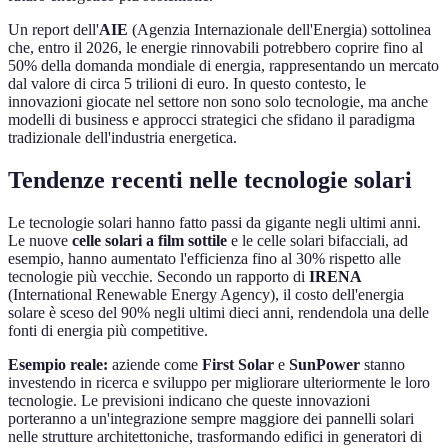
Un report dell'
AIE
(Agenzia Internazionale dell'Energia) sottolinea
che, entro il 2026, le energie rinnovabili potrebbero coprire fino al
50% della domanda mondiale di energia, rappresentando un mercato
dal valore di circa 5 trilioni di euro. In questo contesto, le
innovazioni giocate nel settore non sono solo tecnologie, ma anche
modelli di business e approcci strategici che sfidano il paradigma
tradizionale dell'industria energetica.
Tendenze recenti nelle tecnologie solari
Le tecnologie solari hanno fatto passi da gigante negli ultimi anni.
Le nuove
celle solari a film sottile
e le celle solari bifacciali, ad
esempio, hanno aumentato l'efficienza fino al 30% rispetto alle
tecnologie più vecchie. Secondo un rapporto di
IRENA
(International Renewable Energy Agency), il costo dell'energia
solare è sceso del 90% negli ultimi dieci anni, rendendola una delle
fonti di energia più competitive.
Esempio reale:
aziende come
First Solar
e
SunPower
stanno
investendo in ricerca e sviluppo per migliorare ulteriormente le loro
tecnologie. Le previsioni indicano che queste innovazioni
porteranno a un'integrazione sempre maggiore dei pannelli solari
nelle strutture architettoniche, trasformando edifici in generatori di