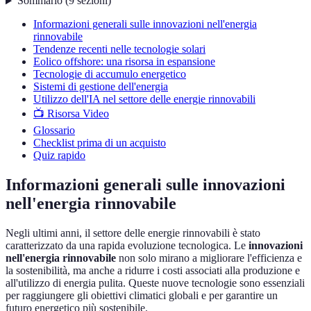
Sommario
(
9
sezioni
)
Informazioni generali sulle innovazioni nell'energia
rinnovabile
Tendenze recenti nelle tecnologie solari
Eolico offshore: una risorsa in espansione
Tecnologie di accumulo energetico
Sistemi di gestione dell'energia
Utilizzo dell'IA nel settore delle energie rinnovabili
📺 Risorsa Video
Glossario
Checklist prima di un acquisto
Quiz rapido
Informazioni generali sulle innovazioni
nell'energia rinnovabile
Negli ultimi anni, il settore delle energie rinnovabili è stato
caratterizzato da una rapida evoluzione tecnologica. Le
innovazioni
nell'energia rinnovabile
non solo mirano a migliorare l'efficienza e
la sostenibilità, ma anche a ridurre i costi associati alla produzione e
all'utilizzo di energia pulita. Queste nuove tecnologie sono essenziali
per raggiungere gli obiettivi climatici globali e per garantire un
futuro energetico più sostenibile.