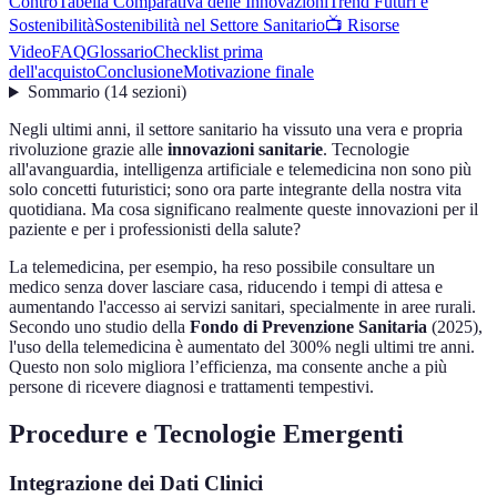
Contro
Tabella Comparativa delle Innovazioni
Trend Futuri e
Sostenibilità
Sostenibilità nel Settore Sanitario
📺 Risorse
Video
FAQ
Glossario
Checklist prima
dell'acquisto
Conclusione
Motivazione finale
Sommario
(
14
sezioni
)
Negli ultimi anni, il settore sanitario ha vissuto una vera e propria
rivoluzione grazie alle
innovazioni sanitarie
. Tecnologie
all'avanguardia, intelligenza artificiale e telemedicina non sono più
solo concetti futuristici; sono ora parte integrante della nostra vita
quotidiana. Ma cosa significano realmente queste innovazioni per il
paziente e per i professionisti della salute?
La telemedicina, per esempio, ha reso possibile consultare un
medico senza dover lasciare casa, riducendo i tempi di attesa e
aumentando l'accesso ai servizi sanitari, specialmente in aree rurali.
Secondo uno studio della
Fondo di Prevenzione Sanitaria
(2025),
l'uso della telemedicina è aumentato del 300% negli ultimi tre anni.
Questo non solo migliora l’efficienza, ma consente anche a più
persone di ricevere diagnosi e trattamenti tempestivi.
Procedure e Tecnologie Emergenti
Integrazione dei Dati Clinici