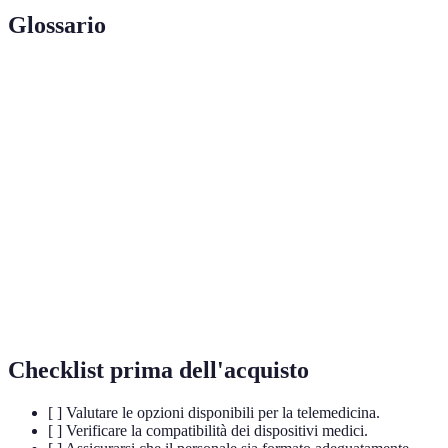
Glossario
Terme
Definizione
Assistenza sanitaria fornita a distanza tramite
Telemedicina
tecnologie di comunicazione.
Intelligenza
Tecnologia che simula l'intelligenza umana per
Artificiale
svolgere compiti complessi.
Cartella
Documento digitale che raccoglie informazioni
Clinica
cliniche del paziente in un'unica piattaforma.
Elettronica
Checklist prima dell'acquisto
[ ] Valutare le opzioni disponibili per la telemedicina.
[ ] Verificare la compatibilità dei dispositivi medici.