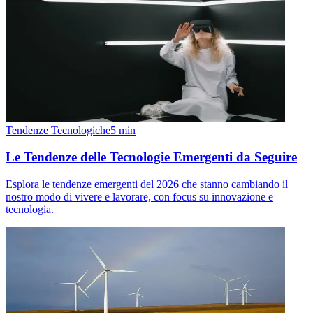
Tendenze Tecnologiche
5
min
Le Tendenze delle Tecnologie Emergenti da Seguire
Esplora le tendenze emergenti del 2026 che stanno cambiando il
nostro modo di vivere e lavorare, con focus su innovazione e
tecnologia.