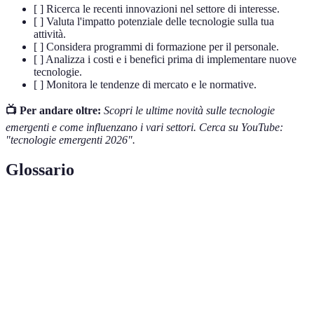
[ ] Ricerca le recenti innovazioni nel settore di interesse.
[ ] Valuta l'impatto potenziale delle tecnologie sulla tua
attività.
[ ] Considera programmi di formazione per il personale.
[ ] Analizza i costi e i benefici prima di implementare nuove
tecnologie.
[ ] Monitora le tendenze di mercato e le normative.
📺 Per andare oltre:
Scopri le ultime novità sulle tecnologie
emergenti e come influenzano i vari settori. Cerca su YouTube:
"tecnologie emergenti 2026".
Glossario
Terme
Definizione
Intelligenza
Tecnologia che simula l'intelligenza umana
Artificiale
nelle macchine.
Registro digitale decentralizzato e sicuro per
Blockchain
registrare transazioni.