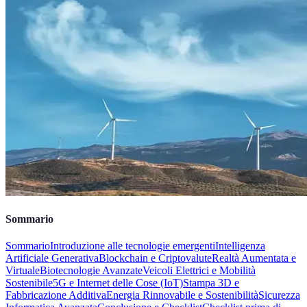
Sommario
Sommario
Introduzione alle tecnologie emergenti
Intelligenza
Artificiale Generativa
Blockchain e Criptovalute
Realtà Aumentata e
Virtuale
Biotecnologie Avanzate
Veicoli Elettrici e Mobilità
Sostenibile
5G e Internet delle Cose (IoT)
Stampa 3D e
Fabbricazione Additiva
Energia Rinnovabile e Sostenibilità
Sicurezza