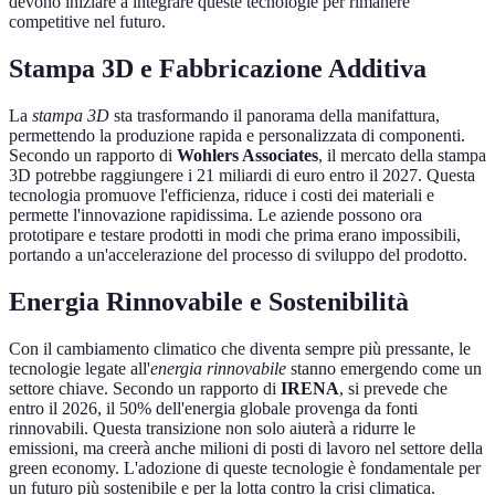
devono iniziare a integrare queste tecnologie per rimanere
competitive nel futuro.
Stampa 3D e Fabbricazione Additiva
La
stampa 3D
sta trasformando il panorama della manifattura,
permettendo la produzione rapida e personalizzata di componenti.
Secondo un rapporto di
Wohlers Associates
, il mercato della stampa
3D potrebbe raggiungere i 21 miliardi di euro entro il 2027. Questa
tecnologia promuove l'efficienza, riduce i costi dei materiali e
permette l'innovazione rapidissima. Le aziende possono ora
prototipare e testare prodotti in modi che prima erano impossibili,
portando a un'accelerazione del processo di sviluppo del prodotto.
Energia Rinnovabile e Sostenibilità
Con il cambiamento climatico che diventa sempre più pressante, le
tecnologie legate all'
energia rinnovabile
stanno emergendo come un
settore chiave. Secondo un rapporto di
IRENA
, si prevede che
entro il 2026, il 50% dell'energia globale provenga da fonti
rinnovabili. Questa transizione non solo aiuterà a ridurre le
emissioni, ma creerà anche milioni di posti di lavoro nel settore della
green economy. L'adozione di queste tecnologie è fondamentale per
un futuro più sostenibile e per la lotta contro la crisi climatica.