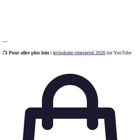
Internet delle
Rete di dispositivi connessi in grado di
Cose (IoT)
comunicare tra loro.
---
📺
Pour aller plus loin :
tecnologie emergenti 2026
sur YouTube