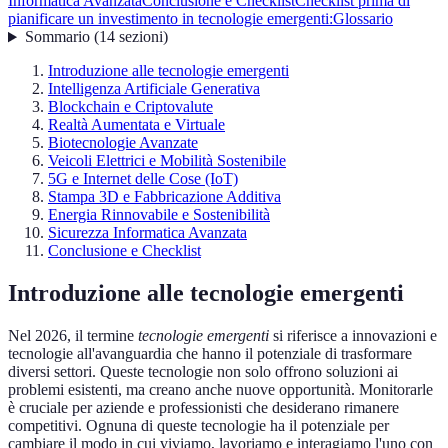
Informatica Avanzata
Conclusione e Checklist
Checklist prima di
pianificare un investimento in tecnologie emergenti:
Glossario
Sommario
(
14
sezioni
)
Introduzione alle tecnologie emergenti
Intelligenza Artificiale Generativa
Blockchain e Criptovalute
Realtà Aumentata e Virtuale
Biotecnologie Avanzate
Veicoli Elettrici e Mobilità Sostenibile
5G e Internet delle Cose (IoT)
Stampa 3D e Fabbricazione Additiva
Energia Rinnovabile e Sostenibilità
Sicurezza Informatica Avanzata
Conclusione e Checklist
Introduzione alle tecnologie emergenti
Nel 2026, il termine
tecnologie emergenti
si riferisce a innovazioni e
tecnologie all'avanguardia che hanno il potenziale di trasformare
diversi settori. Queste tecnologie non solo offrono soluzioni ai
problemi esistenti, ma creano anche nuove opportunità. Monitorarle
è cruciale per aziende e professionisti che desiderano rimanere
competitivi. Ognuna di queste tecnologie ha il potenziale per
cambiare il modo in cui viviamo, lavoriamo e interagiamo l'uno con