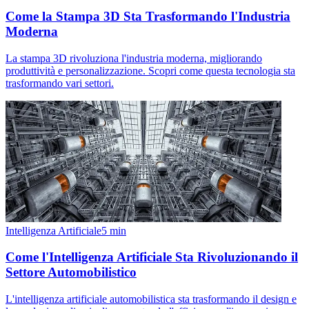
Come la Stampa 3D Sta Trasformando l'Industria
Moderna
La stampa 3D rivoluziona l'industria moderna, migliorando
produttività e personalizzazione. Scopri come questa tecnologia sta
trasformando vari settori.
Intelligenza Artificiale
5
min
Come l'Intelligenza Artificiale Sta Rivoluzionando il
Settore Automobilistico
L'intelligenza artificiale automobilistica sta trasformando il design e