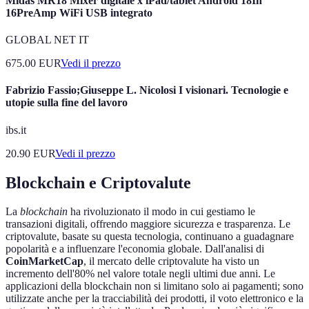
Midas MR18 Mixer digitale x iPad/tablet Android 18In
16PreAmp WiFi USB integrato
GLOBAL NET IT
675.00
EUR
Vedi il prezzo
Fabrizio Fassio;Giuseppe L. Nicolosi I visionari. Tecnologie e
utopie sulla fine del lavoro
ibs.it
20.90
EUR
Vedi il prezzo
Blockchain e Criptovalute
La
blockchain
ha rivoluzionato il modo in cui gestiamo le
transazioni digitali, offrendo maggiore sicurezza e trasparenza. Le
criptovalute, basate su questa tecnologia, continuano a guadagnare
popolarità e a influenzare l'economia globale. Dall'analisi di
CoinMarketCap
, il mercato delle criptovalute ha visto un
incremento dell'80% nel valore totale negli ultimi due anni. Le
applicazioni della blockchain non si limitano solo ai pagamenti; sono
utilizzate anche per la tracciabilità dei prodotti, il voto elettronico e la