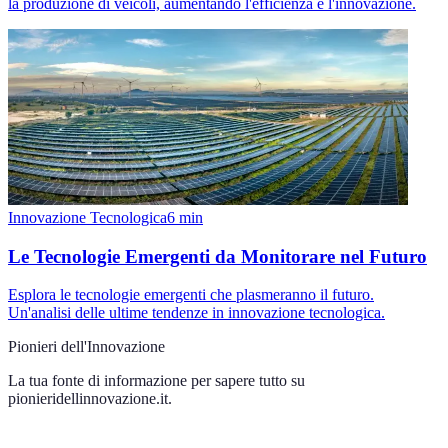
la produzione di veicoli, aumentando l'efficienza e l'innovazione.
Innovazione Tecnologica
6
min
Le Tecnologie Emergenti da Monitorare nel Futuro
Esplora le tecnologie emergenti che plasmeranno il futuro.
Un'analisi delle ultime tendenze in innovazione tecnologica.
Pionieri dell'Innovazione
La tua fonte di informazione per sapere tutto su
pionieridellinnovazione.it
.