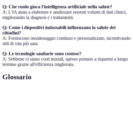
Q: Che ruolo gioca l'intelligenza artificiale nella salute?
A: L'IA aiuta a elaborare e analizzare enormi volumi di dati clinici,
migliorando la diagnosi e i trattamenti.
Q: Come i dispositivi indossabili influenzano la salute dei
cittadini?
A: Forniscono monitoraggio continuo e personalizzato, incentivando
stili di vita più sani.
Q: Le tecnologie sanitarie sono costose?
A: Sebbene ci siano costi iniziali, spesso portano a risparmi a lungo
termine grazie all'efficienza migliorata.
Glossario
Terme
Definizione
Pratica di fornire servizi sanitari a distanza tramite
Telemedicina
videochiamate e tecnologie digitali.
Intelligenza
Tecnologia in grado di simulare processi