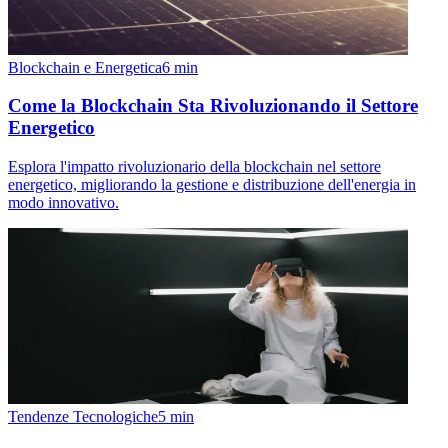
Blockchain e Energetica
6
min
Come la Blockchain Sta Rivoluzionando il Settore
Energetico
Esplora l'impatto rivoluzionario della blockchain nel settore
energetico, migliorando la gestione e distribuzione dell'energia in
modo innovativo.
Tendenze Tecnologiche
5
min