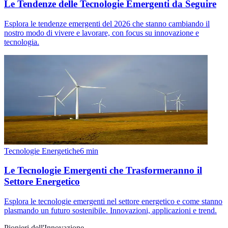
Le Tendenze delle Tecnologie Emergenti da Seguire
Esplora le tendenze emergenti del 2026 che stanno cambiando il
nostro modo di vivere e lavorare, con focus su innovazione e
tecnologia.
Tecnologie Energetiche
6
min
Le Tecnologie Emergenti che Trasformeranno il
Settore Energetico
Esplora le tecnologie emergenti nel settore energetico e come stanno
plasmando un futuro sostenibile. Innovazioni, applicazioni e trend.
Pionieri dell'Innovazione