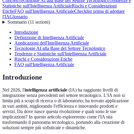
Concreti
Tecnologie AI alla Base del Settore Tecnologico
Tendenze e
Statistiche sull'Intelligenza Artificiale
Rischi e Considerazioni
Etiche
FAQ sull'Intelligenza Artificiale
Checklist prima di adottare
l'IA
Glossario
Sommario
(
11
sezioni
)
Introduzione
Definizione di Intelligenza Artificiale
Applicazioni dell'Intelligenza Artificiale
Tecnologie AI alla Base del Settore Tecnologico
Tendenze e Statistiche sull'Intelligenza Artificiale
Rischi e Considerazioni Etiche
FAQ sull'Intelligenza Artificiale
Introduzione
Nel 2026, l'
intelligenza artificiale
(IA) ha raggiunto livelli di
integrazione senza precedenti nel settore tecnologico. L'IA non si
limita più a scopi di ricerca o di laboratorio; ha trovato applicazione
in vari ambiti, migliorando l'efficienza e innovando prodotti e
servizi. Da dove nasce questa rivoluzione e quali sono le sue
implicazioni? In questo articolo esploreremo come l'IA stia
trasformando il panorama tecnologico, portando alla creazione di
soluzioni sempre più sofisticate e dinamiche.