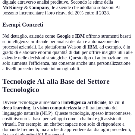
digitale attraverso analisi predittive. Secondo le stime della
McKinsey & Company
, le aziende che adottano soluzioni AI
possono incrementare i loro ricavi del 20% entro il 2028.
Esempi Concreti
Nel dettaglio, aziende come
Google
e
IBM
offrono strumenti basati
su intelligenza artificiale per analisi dei dati e automazione dei
processi aziendali. La piattaforma Watson di
IBM
, ad esempio, è in
grado di elaborare enormi quantità di dati per offrire insights utili alle
aziende nelle decisioni strategiche. Questo tipo di automazione non
solo aumenta l'efficienza, ma consente anche una personalizzazione
a livelli precedentemente inimmaginabili.
Tecnologie AI alla Base del Settore
Tecnologico
Diverse tecnologie alimentano l'
intelligenza artificiale
, tra cui il
deep learning
, la
vision computerizzata
e il trattamento del
linguaggio naturale (NLP). Queste tecnologie, spesso interconnesse,
costituiscono la base per sviluppi come i chatbot e gli assistenti
virtuali. Per esempio, un chatbot capace non solo di rispondere a
domande frequenti, ma anche di apprendere dai dialoghi precedenti,
fa uso di algoritmi NLP avanzati.