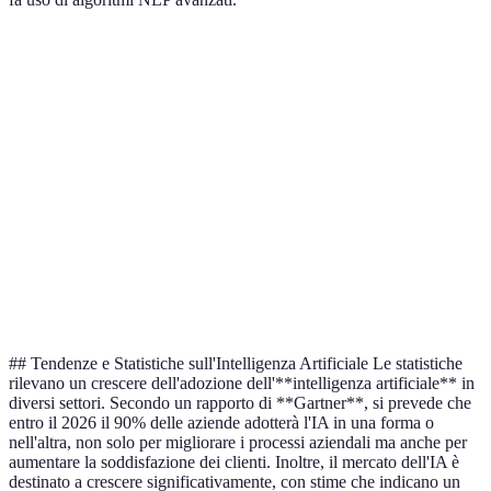
Critere
Opzione A
Opzione B
Capacità di
Machine
Riconoscimento
Vision
Apprendimento
Learning
Vocale
Computizzata
Applicazione
Salute
Auto
Marketing
nel Settore
## Tendenze e Statistiche sull'Intelligenza Artificiale Le statistiche
rilevano un crescere dell'adozione dell'**intelligenza artificiale** in
diversi settori. Secondo un rapporto di **Gartner**, si prevede che
entro il 2026 il 90% delle aziende adotterà l'IA in una forma o
nell'altra, non solo per migliorare i processi aziendali ma anche per
aumentare la soddisfazione dei clienti. Inoltre, il mercato dell'IA è
destinato a crescere significativamente, con stime che indicano un