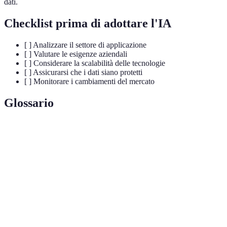
dati.
Checklist prima di adottare l'IA
[ ] Analizzare il settore di applicazione
[ ] Valutare le esigenze aziendali
[ ] Considerare la scalabilità delle tecnologie
[ ] Assicurarsi che i dati siano protetti
[ ] Monitorare i cambiamenti del mercato
Glossario
Terme
Definizione
Intelligenza
Simulazione di processi cognitivi umani da parte
Artificiale
delle macchine.
Machine
Metodo di analisi dei dati che automatizza la
Learning
costruzione di modelli analitici.
Deep
Sottocategoria del machine learning che utilizza reti