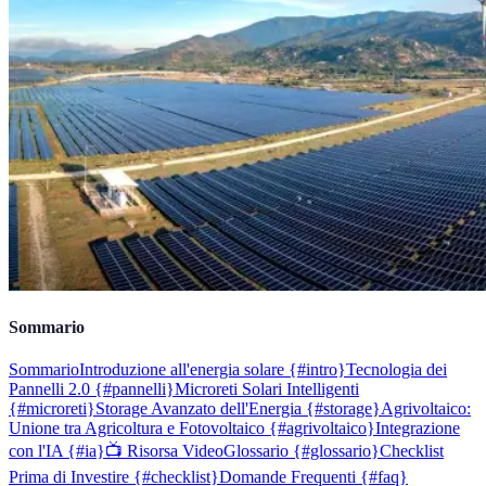
Sommario
Sommario
Introduzione all'energia solare {#intro}
Tecnologia dei
Pannelli 2.0 {#pannelli}
Microreti Solari Intelligenti
{#microreti}
Storage Avanzato dell'Energia {#storage}
Agrivoltaico:
Unione tra Agricoltura e Fotovoltaico {#agrivoltaico}
Integrazione
con l'IA {#ia}
📺 Risorsa Video
Glossario {#glossario}
Checklist
Prima di Investire {#checklist}
Domande Frequenti {#faq}