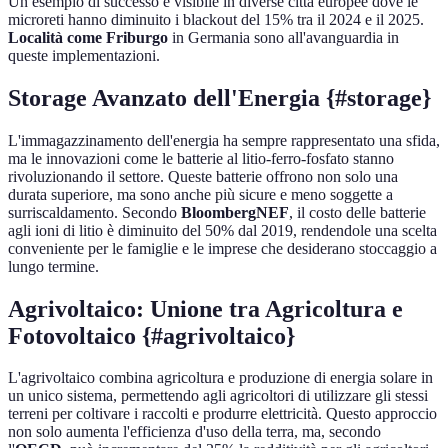
Un esempio di successo è visibile in diverse città europee dove le
microreti hanno diminuito i blackout del 15% tra il 2024 e il 2025.
Località come Friburgo
in Germania sono all'avanguardia in
queste implementazioni.
Storage Avanzato dell'Energia {#storage}
L'immagazzinamento dell'energia ha sempre rappresentato una sfida,
ma le innovazioni come le batterie al litio-ferro-fosfato stanno
rivoluzionando il settore. Queste batterie offrono non solo una
durata superiore, ma sono anche più sicure e meno soggette a
surriscaldamento. Secondo
BloombergNEF
, il costo delle batterie
agli ioni di litio è diminuito del 50% dal 2019, rendendole una scelta
conveniente per le famiglie e le imprese che desiderano stoccaggio a
lungo termine.
Agrivoltaico: Unione tra Agricoltura e
Fotovoltaico {#agrivoltaico}
L'agrivoltaico combina agricoltura e produzione di energia solare in
un unico sistema, permettendo agli agricoltori di utilizzare gli stessi
terreni per coltivare i raccolti e produrre elettricità. Questo approccio
non solo aumenta l'efficienza d'uso della terra, ma, secondo