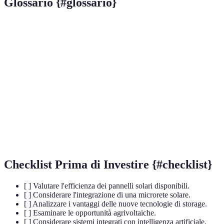
Glossario {#glossario}
Terme
Definizione
Materiale per migliorare l'efficienza dei pannelli
Perovskite
solari.
Reti di distribuzione di energia locale, autonome e
Microreti
intelligenti.
Sistema che unisce la coltivazione e la produzione
Agrivoltaico
di energia solare.
Checklist Prima di Investire {#checklist}
[ ] Valutare l'efficienza dei pannelli solari disponibili.
[ ] Considerare l'integrazione di una microrete solare.
[ ] Analizzare i vantaggi delle nuove tecnologie di storage.
[ ] Esaminare le opportunità agrivoltaiche.
[ ] Considerare sistemi integrati con intelligenza artificiale.