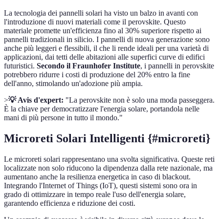
La tecnologia dei pannelli solari ha visto un balzo in avanti con
l'introduzione di nuovi materiali come il perovskite. Questo
materiale promette un'efficienza fino al 30% superiore rispetto ai
pannelli tradizionali in silicio. I pannelli di nuova generazione sono
anche più leggeri e flessibili, il che li rende ideali per una varietà di
applicazioni, dai tetti delle abitazioni alle superfici curve di edifici
futuristici.
Secondo il Fraunhofer Institute
, i pannelli in perovskite
potrebbero ridurre i costi di produzione del 20% entro la fine
dell'anno, stimolando un'adozione più ampia.
>
💡 Avis d'expert:
"La perovskite non è solo una moda passeggera.
È la chiave per democratizzare l'energia solare, portandola nelle
mani di più persone in tutto il mondo."
Microreti Solari Intelligenti {#microreti}
Le microreti solari rappresentano una svolta significativa. Queste reti
localizzate non solo riducono la dipendenza dalla rete nazionale, ma
aumentano anche la resilienza energetica in caso di blackout.
Integrando l'Internet of Things (IoT), questi sistemi sono ora in
grado di ottimizzare in tempo reale l'uso dell'energia solare,
garantendo efficienza e riduzione dei costi.