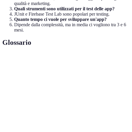
qualità e marketing.
Quali strumenti sono utilizzati per il test delle app?
JUnit e Firebase Test Lab sono popolari per testing.
Quanto tempo ci vuole per sviluppare un'app?
Dipende dalla complessità, ma in media ci vogliono tra 3 e 6
mesi.
Glossario
Terme
Definizione
Interfaccia utente e esperienza utente, cruciali per il
UI/UX
design di app efficaci.
Schema che rappresenta l'interfaccia e la struttura di
Wireframe
base di un'app.
Stack
Community per sviluppatori dove si condividono
Overflow
problemi e soluzioni di codice.