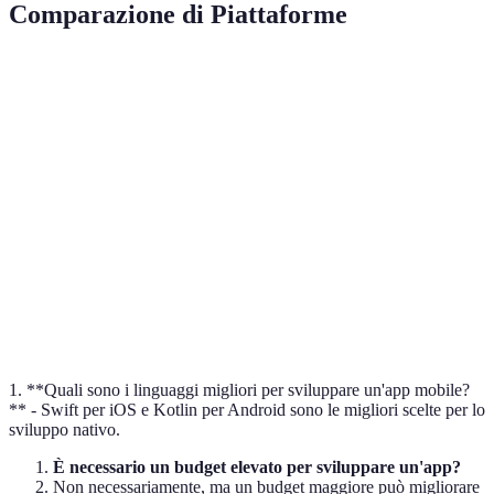
Comparazione di Piattaforme
Piattaforma
Vantaggi
Svantaggi
Target Au
Alta sicurezza,
Costi elevati,
iOS
Utenti App
Ecosistema Apple
Restrizioni
Maggiore
Più
Android
diffusione,
Variegato
frammentazione
Personalizzazione
Cross-
Prestazioni
Sviluppo unico
Ampio pub
Platform
inferiori
1. **Quali sono i linguaggi migliori per sviluppare un'app mobile?
** - Swift per iOS e Kotlin per Android sono le migliori scelte per lo
sviluppo nativo.
È necessario un budget elevato per sviluppare un'app?
Non necessariamente, ma un budget maggiore può migliorare