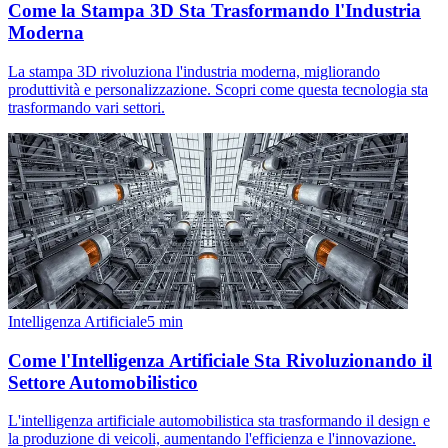
Come la Stampa 3D Sta Trasformando l'Industria
Moderna
La stampa 3D rivoluziona l'industria moderna, migliorando
produttività e personalizzazione. Scopri come questa tecnologia sta
trasformando vari settori.
Intelligenza Artificiale
5
min
Come l'Intelligenza Artificiale Sta Rivoluzionando il
Settore Automobilistico
L'intelligenza artificiale automobilistica sta trasformando il design e
la produzione di veicoli, aumentando l'efficienza e l'innovazione.