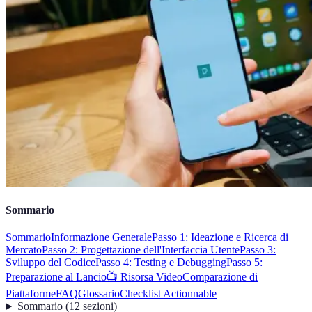
Sommario
Sommario
Informazione Generale
Passo 1: Ideazione e Ricerca di
Mercato
Passo 2: Progettazione dell'Interfaccia Utente
Passo 3:
Sviluppo del Codice
Passo 4: Testing e Debugging
Passo 5:
Preparazione al Lancio
📺 Risorsa Video
Comparazione di
Piattaforme
FAQ
Glossario
Checklist Actionnable
Sommario
(
12
sezioni
)