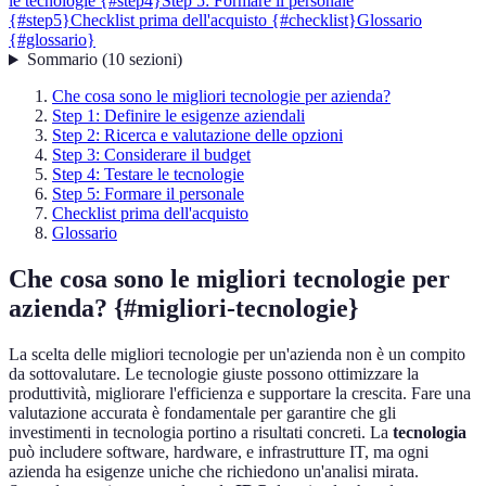
le tecnologie {#step4}
Step 5: Formare il personale
{#step5}
Checklist prima dell'acquisto {#checklist}
Glossario
{#glossario}
Sommario
(
10
sezioni
)
Che cosa sono le migliori tecnologie per azienda?
Step 1: Definire le esigenze aziendali
Step 2: Ricerca e valutazione delle opzioni
Step 3: Considerare il budget
Step 4: Testare le tecnologie
Step 5: Formare il personale
Checklist prima dell'acquisto
Glossario
Che cosa sono le migliori tecnologie per
azienda? {#migliori-tecnologie}
La scelta delle migliori tecnologie per un'azienda non è un compito
da sottovalutare. Le tecnologie giuste possono ottimizzare la
produttività, migliorare l'efficienza e supportare la crescita. Fare una
valutazione accurata è fondamentale per garantire che gli
investimenti in tecnologia portino a risultati concreti. La
tecnologia
può includere software, hardware, e infrastrutture IT, ma ogni
azienda ha esigenze uniche che richiedono un'analisi mirata.