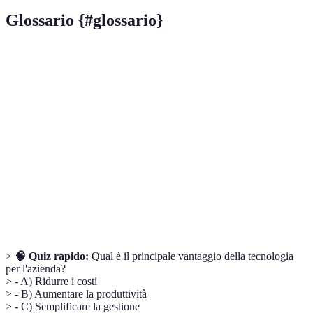
Glossario {#glossario}
Terme
Definizione
Tecnologia
Capacità di una tecnologia di crescere con
scalabile
l'azienda.
Processo di inserimento di tecnologie nei
Implementazione
processi aziendali.
Ritorno sull'investimento, misura della
ROI
redditività di una spesa.
>
🧠 Quiz rapido:
Qual è il principale vantaggio della tecnologia
per l'azienda?
> - A) Ridurre i costi
> - B) Aumentare la produttività
> - C) Semplificare la gestione