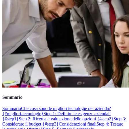
Sommario
Sommario
Che cosa sono le migliori tecnologie per azienda?
{#migliori-tecnologie}
Step 1: Definire le esigenze aziendali
{#step1}
Step 2: Ricerca e valutazione delle opzioni {#step2}
Step 3:
Considerare il budget {#step3}
Considerazioni finali
Step 4: Testare