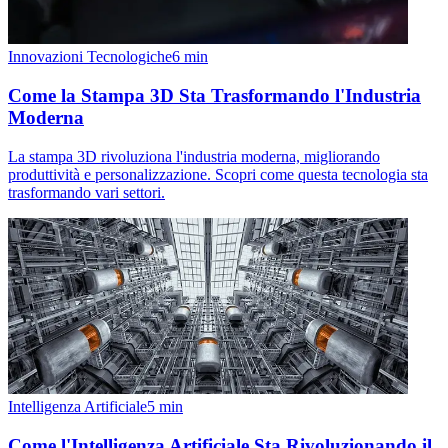
Innovazioni Tecnologiche
6
min
Come la Stampa 3D Sta Trasformando l'Industria
Moderna
La stampa 3D rivoluziona l'industria moderna, migliorando
produttività e personalizzazione. Scopri come questa tecnologia sta
trasformando vari settori.
Intelligenza Artificiale
5
min
Come l'Intelligenza Artificiale Sta Rivoluzionando il