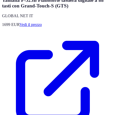
Yamaha P-525B Pianoforte tastiera digitale a 88
tasti con Grand-Touch-S (GTS)
GLOBAL NET IT
1699
EUR
Vedi il prezzo