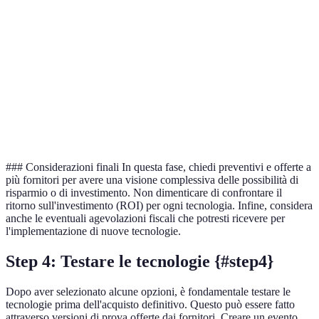
Manutenzione
più
EUR/anno
EUR/anno
EUR/anno
eco
Opz
Scalabilità
Elevata
Media
Bassa
migl
Solo in
Supporto
Non
Opz
24/7
orari
tecnico
disponibile
la m
ufficio
### Considerazioni finali In questa fase, chiedi preventivi e offerte a
più fornitori per avere una visione complessiva delle possibilità di
risparmio o di investimento. Non dimenticare di confrontare il
ritorno sull'investimento (ROI) per ogni tecnologia. Infine, considera
anche le eventuali agevolazioni fiscali che potresti ricevere per
l'implementazione di nuove tecnologie.
Step 4: Testare le tecnologie {#step4}
Dopo aver selezionato alcune opzioni, è fondamentale testare le
tecnologie prima dell'acquisto definitivo. Questo può essere fatto
attraverso versioni di prova offerte dai fornitori. Creare un evento