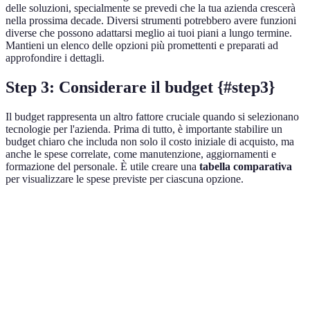
delle soluzioni, specialmente se prevedi che la tua azienda crescerà
nella prossima decade. Diversi strumenti potrebbero avere funzioni
diverse che possono adattarsi meglio ai tuoi piani a lungo termine.
Mantieni un elenco delle opzioni più promettenti e preparati ad
approfondire i dettagli.
Step 3: Considerare il budget {#step3}
Il budget rappresenta un altro fattore cruciale quando si selezionano
tecnologie per l'azienda. Prima di tutto, è importante stabilire un
budget chiaro che includa non solo il costo iniziale di acquisto, ma
anche le spese correlate, come manutenzione, aggiornamenti e
formazione del personale. È utile creare una
tabella comparativa
per visualizzare le spese previste per ciascuna opzione.
Critero
Opzione A
Opzione B
Opzione C
Verd
Opz
Costo iniziale
1000 EUR
1200 EUR
950 EUR
vant
Opz
200
150
100