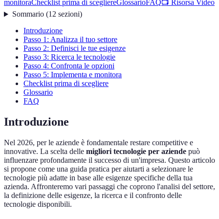
monitora
Checklist prima di scegliere
Glossario
FAQ
📺 Risorsa Video
Sommario
(
12
sezioni
)
Introduzione
Passo 1: Analizza il tuo settore
Passo 2: Definisci le tue esigenze
Passo 3: Ricerca le tecnologie
Passo 4: Confronta le opzioni
Passo 5: Implementa e monitora
Checklist prima di scegliere
Glossario
FAQ
Introduzione
Nel 2026, per le aziende è fondamentale restare competitive e
innovative. La scelta delle
migliori tecnologie per aziende
può
influenzare profondamente il successo di un'impresa. Questo articolo
si propone come una guida pratica per aiutarti a selezionare le
tecnologie più adatte in base alle esigenze specifiche della tua
azienda. Affronteremo vari passaggi che coprono l'analisi del settore,
la definizione delle esigenze, la ricerca e il confronto delle
tecnologie disponibili.