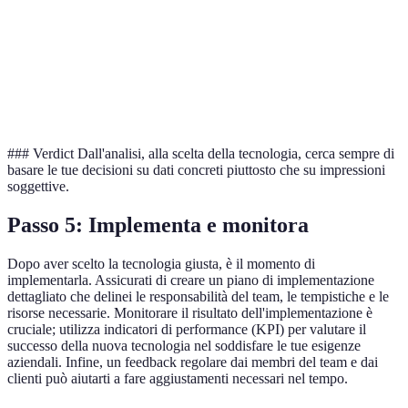
Scalabilità
Alta
Media
Alta
Supporto
24/7
Solo su richiesta
9-5
Integrazione
Facile
Difficile
Media
### Verdict Dall'analisi, alla scelta della tecnologia, cerca sempre di
basare le tue decisioni su dati concreti piuttosto che su impressioni
soggettive.
Passo 5: Implementa e monitora
Dopo aver scelto la tecnologia giusta, è il momento di
implementarla. Assicurati di creare un piano di implementazione
dettagliato che delinei le responsabilità del team, le tempistiche e le
risorse necessarie. Monitorare il risultato dell'implementazione è
cruciale; utilizza indicatori di performance (KPI) per valutare il
successo della nuova tecnologia nel soddisfare le tue esigenze
aziendali. Infine, un feedback regolare dai membri del team e dai
clienti può aiutarti a fare aggiustamenti necessari nel tempo.