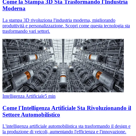
Come la Stampa 3D Sta Trasformando l'Industria
Moderna
La stampa 3D rivoluziona l'industria moderna, migliorando
produttività e personalizzazione. Scopri come questa tecnologia sta
trasformando vari settori.
Intelligenza Artificiale
5
min
Come l'Intelligenza Artificiale Sta Rivoluzionando il
Settore Automobilistico
L'intelligenza artificiale automobilistica sta trasformando il design e
la produzione di veicoli, aumentando l'efficienza e l'innovazione.