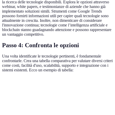
la ricerca delle tecnologie disponibili. Esplora le opzioni attraverso
webinar, white papers, e testimonianze di aziende che hanno già
implementato soluzioni simili. Strumenti come Google Trends
possono fornirti informazioni utili per capire quali tecnologie sono
attualmente in crescita. Inoltre, non dimenticare di considerare
l'innovazione continua; tecnologie come l’intelligenza artificiale e
blockchain stanno guadagnando attenzione e possono rappresentare
un vantaggio competitivo.
Passo 4: Confronta le opzioni
Una volta identificate le tecnologie pertinenti, è fondamentale
confrontarle. Crea una tabella comparativa per valutare diversi criteri
come costi, facilità d'uso, scalabilità, supporto e integrazione con i
sistemi esistenti. Ecco un esempio di tabella:
Criterio
Opzione A
Opzione B
Opzione C
Costo
€€€
€
€€
Facilità d'uso
Buona
Ottima
Media