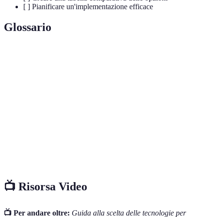
[ ] Pianificare un'implementazione efficace
Glossario
Terme
Definizione
Insieme di strumenti e metodi utilizzati per
Tecnologia
realizzare un prodotto o servizio.
Indici chiave di prestazione utilizzati per misurare
KPI
il successo di un'attività.
Uso di tecnologie per svolgere attività senza
Automazione
interazione umana diretta.
📺 Risorsa Video
📺 Per andare oltre:
Guida alla scelta delle tecnologie per