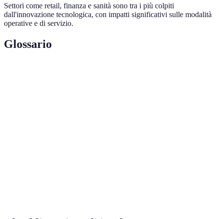
Settori come retail, finanza e sanità sono tra i più colpiti
dall'innovazione tecnologica, con impatti significativi sulle modalità
operative e di servizio.
Glossario
Terme
Definizione
AI
Tecnologia che simula l'intelligenza umana per
(Intelligenza
eseguire compiti e migliorare l'efficienza.
Artificiale)
Sistema decentralizzato di registrazione delle
Blockchain
transazioni che migliora la trasparenza e la
sicurezza.
Settore che unisce finanza e tecnologia per
Fintech
migliorare le operazioni bancarie.