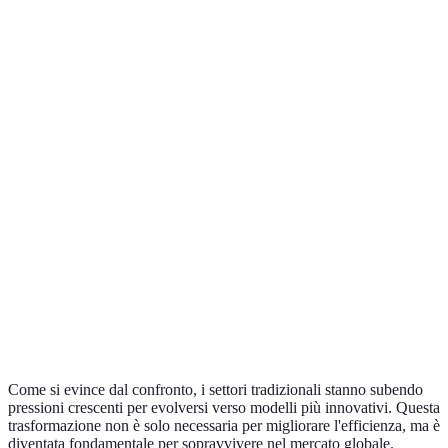
Settore
Tradizionale
Innovativo
Verdict
Manuale,
Automazione,
Maggiore
Produzione
slow-paced
AI-driven
efficienza
E-commerce,
Accesso
Retail
Negozi fisici
marketplace
globale
Rapidità
Banche
Finanza
Fintech, crypto
nelle
tradizionali
transazioni
Telemedicina,
Accesso
Sanità
Visite fisiche
wearable tech
semplificato
Come si evince dal confronto, i settori tradizionali stanno subendo
pressioni crescenti per evolversi verso modelli più innovativi. Questa
trasformazione non è solo necessaria per migliorare l'efficienza, ma è
diventata fondamentale per sopravvivere nel mercato globale.