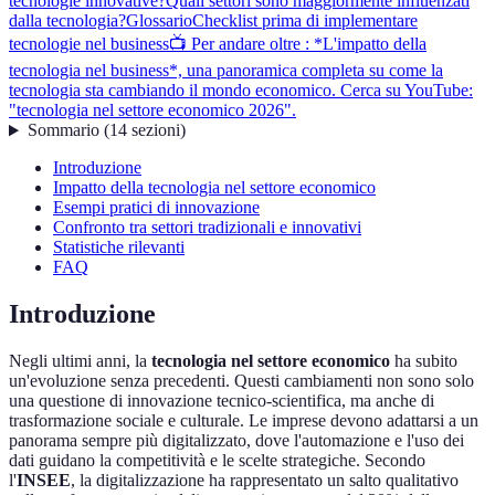
tecnologie innovative?
Quali settori sono maggiormente influenzati
dalla tecnologia?
Glossario
Checklist prima di implementare
tecnologie nel business
📺 Per andare oltre : *L'impatto della
tecnologia nel business*, una panoramica completa su come la
tecnologia sta cambiando il mondo economico. Cerca su YouTube:
"tecnologia nel settore economico 2026".
Sommario
(
14
sezioni
)
Introduzione
Impatto della tecnologia nel settore economico
Esempi pratici di innovazione
Confronto tra settori tradizionali e innovativi
Statistiche rilevanti
FAQ
Introduzione
Negli ultimi anni, la
tecnologia nel settore economico
ha subito
un'evoluzione senza precedenti. Questi cambiamenti non sono solo
una questione di innovazione tecnico-scientifica, ma anche di
trasformazione sociale e culturale. Le imprese devono adattarsi a un
panorama sempre più digitalizzato, dove l'automazione e l'uso dei
dati guidano la competitività e le scelte strategiche. Secondo
l'
INSEE
, la digitalizzazione ha rappresentato un salto qualitativo