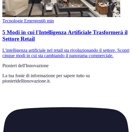
Tecnologie Emergenti
6
min
5 Modi in cui l'Intelligenza Artificiale Trasformerà il
Settore Retail
L'intelligenza artificiale nel retail sta rivoluzionando il settore. Scopri
cinque modi in cui sta cambiando il panorama commerciale.
Pionieri dell'Innovazione
La tua fonte di informazione per sapere tutto su
pionieridellinnovazione.it
.