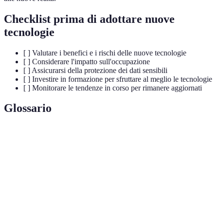
Checklist prima di adottare nuove
tecnologie
[ ] Valutare i benefici e i rischi delle nuove tecnologie
[ ] Considerare l'impatto sull'occupazione
[ ] Assicurarsi della protezione dei dati sensibili
[ ] Investire in formazione per sfruttare al meglio le tecnologie
[ ] Monitorare le tendenze in corso per rimanere aggiornati
Glossario
Terme
Definizione
Internet delle cose: rete di dispositivi connessi che
IoT
comunicano tra loro.
Tecnologia decentralizzata per la sicurezza dei dati
Blockchain
e delle transazioni.