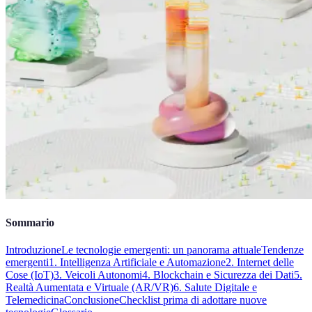
Sommario
Introduzione
Le tecnologie emergenti: un panorama attuale
Tendenze
emergenti
1. Intelligenza Artificiale e Automazione
2. Internet delle
Cose (IoT)
3. Veicoli Autonomi
4. Blockchain e Sicurezza dei Dati
5.
Realtà Aumentata e Virtuale (AR/VR)
6. Salute Digitale e
Telemedicina
Conclusione
Checklist prima di adottare nuove