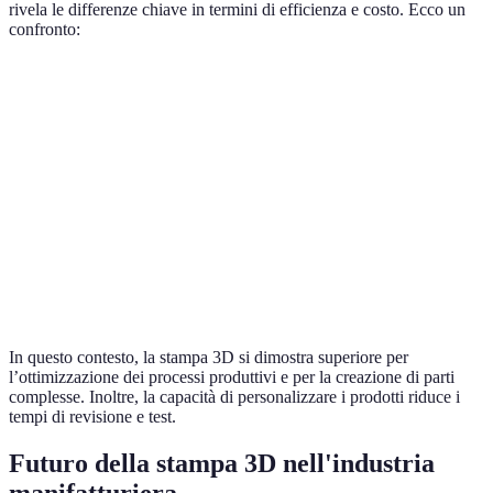
rivela le differenze chiave in termini di efficienza e costo. Ecco un
confronto:
Aspetto
Stampa 3D
Metodi Tradizionali
Costo di produzione
Basso
Alto
Tempo di prototipazione
Veloce
Lento
Complessità del design
Alta
Limitata
Rifiuti di materiali
Basso
Alto
In questo contesto, la stampa 3D si dimostra superiore per
l’ottimizzazione dei processi produttivi e per la creazione di parti
complesse. Inoltre, la capacità di personalizzare i prodotti riduce i
tempi di revisione e test.
Futuro della stampa 3D nell'industria