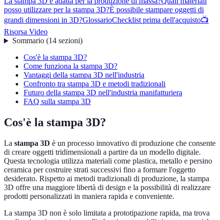
La stampa 3D è adatta per la produzione di massa?
Quali materiali
posso utilizzare per la stampa 3D?
È possibile stampare oggetti di
grandi dimensioni in 3D?
Glossario
Checklist prima dell'acquisto
📺
Risorsa Video
Sommario
(
14
sezioni
)
Cos'è la stampa 3D?
Come funziona la stampa 3D?
Vantaggi della stampa 3D nell'industria
Confronto tra stampa 3D e metodi tradizionali
Futuro della stampa 3D nell'industria manifatturiera
FAQ sulla stampa 3D
Cos'è la stampa 3D?
La
stampa 3D
è un processo innovativo di produzione che consente
di creare oggetti tridimensionali a partire da un modello digitale.
Questa tecnologia utilizza materiali come plastica, metallo e persino
ceramica per costruire strati successivi fino a formare l'oggetto
desiderato. Rispetto ai metodi tradizionali di produzione, la stampa
3D offre una maggiore libertà di design e la possibilità di realizzare
prodotti personalizzati in maniera rapida e conveniente.
La stampa 3D non è solo limitata a prototipazione rapida, ma trova