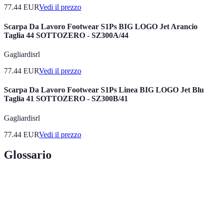
77.44
EUR
Vedi il prezzo
Scarpa Da Lavoro Footwear S1Ps BIG LOGO Jet Arancio
Taglia 44 SOTTOZERO - SZ300A/44
Gagliardisrl
77.44
EUR
Vedi il prezzo
Scarpa Da Lavoro Footwear S1Ps Linea BIG LOGO Jet Blu
Taglia 41 SOTTOZERO - SZ300B/41
Gagliardisrl
77.44
EUR
Vedi il prezzo
Glossario
Terme
Definizione
Fused Deposition Modeling, una tecnica di stampa 3D
FDM
che utilizza filamenti di plastica fusi per costruire oggetti.