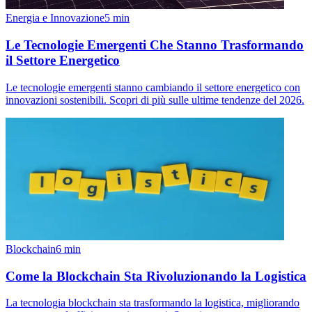
Energia e Innovazione
5
min
Le Tecnologie Emergenti Che Stanno Trasformando
il Settore Energetico
Le tecnologie emergenti stanno cambiando il settore energetico con
innovazioni sostenibili. Scopri di più sulle ultime tendenze del 2026.
Blockchain
6
min
Come la Blockchain Sta Rivoluzionando la Logistica
La tecnologia blockchain sta trasformando la logistica, migliorando