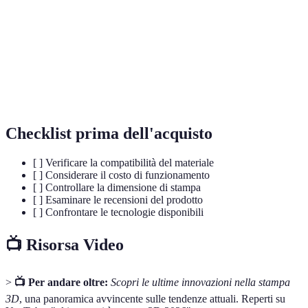
Stereolithography, tecnologia che utilizza la luce per
SLA
solidificare resine e creare oggetti molto dettagliati.
Selective Laser Sintering, utilizza un laser per fondere
SLS
polveri, creando oggetti solidi e resistenti.
Checklist prima dell'acquisto
[ ] Verificare la compatibilità del materiale
[ ] Considerare il costo di funzionamento
[ ] Controllare la dimensione di stampa
[ ] Esaminare le recensioni del prodotto
[ ] Confrontare le tecnologie disponibili
📺 Risorsa Video
>
📺 Per andare oltre:
Scopri le ultime innovazioni nella stampa
3D
, una panoramica avvincente sulle tendenze attuali. Reperti su