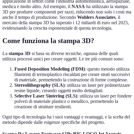
applicazione in settori come l'industria automobilistica, aerospaziale,
medica e molto altro. Ad esempio, il
NASA
ha utilizzato la stampa
3D per produrre componenti per razzi, riducendo non solo i costi ma
anche il tempo di produzione. Secondo
Wohlers Associates
, il
mercato della stampa 3D ha superato i 12 miliardi di euro nel 2025,
evidenziando la crescita esponenziale di questa tecnologia.
Come funziona la stampa 3D?
La
stampa 3D
si basa su diverse tecniche, ognuna delle quali
utilizza processi unici per creare oggetti. Le tre più comuni sono:
Fused Deposition Modeling (FDM)
: questo metodo utilizza
filamenti di termoplastico riscaldati per creare strati successivi
di materiale, permettendo la costruzione di forme complesse.
Stereolithography (SLA)
: utilizza un laser per polimerizzare
resine liquide, creando oggetti molto dettagliati.
Selective Laser Sintering (SLS)
: utilizza un laser per fondere
polveri di materiale plastico o metallico, permettendo la
creazione di strutture resilienti.
Ogni tipo di tecnologia ha i suoi vantaggi e svantaggi, e la scelta del
metodo dipende dalle esigenze specifiche del progetto.
Scarpa Da Lavoro Footwear S1Ps BIG LOGO Jet Arancio