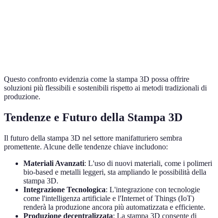
La stampa 
Complessità
Limitata a capacità
consente
Alta
del design
di tooling
design più
complessi
Questo confronto evidenzia come la stampa 3D possa offrire
soluzioni più flessibili e sostenibili rispetto ai metodi tradizionali di
produzione.
Tendenze e Futuro della Stampa 3D
Il futuro della stampa 3D nel settore manifatturiero sembra
promettente. Alcune delle tendenze chiave includono:
Materiali Avanzati
: L'uso di nuovi materiali, come i polimeri
bio-based e metalli leggeri, sta ampliando le possibilità della
stampa 3D.
Integrazione Tecnologica
: L'integrazione con tecnologie
come l'intelligenza artificiale e l'Internet of Things (IoT)
renderà la produzione ancora più automatizzata e efficiente.
Produzione decentralizzata
: La stampa 3D consente di