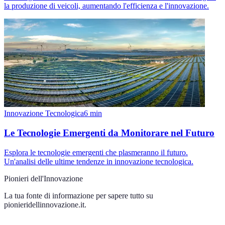
la produzione di veicoli, aumentando l'efficienza e l'innovazione.
Innovazione Tecnologica
6
min
Le Tecnologie Emergenti da Monitorare nel Futuro
Esplora le tecnologie emergenti che plasmeranno il futuro.
Un'analisi delle ultime tendenze in innovazione tecnologica.
Pionieri dell'Innovazione
La tua fonte di informazione per sapere tutto su
pionieridellinnovazione.it
.