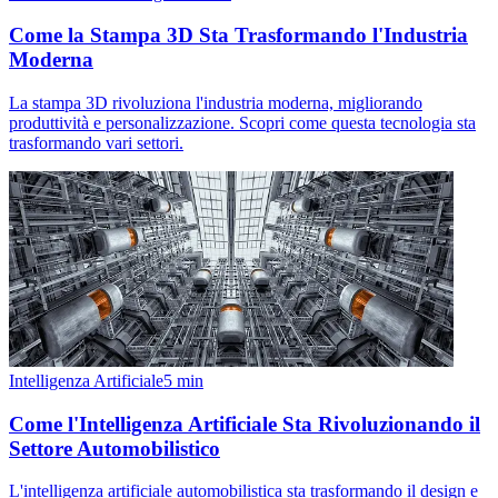
Come la Stampa 3D Sta Trasformando l'Industria
Moderna
La stampa 3D rivoluziona l'industria moderna, migliorando
produttività e personalizzazione. Scopri come questa tecnologia sta
trasformando vari settori.
Intelligenza Artificiale
5
min
Come l'Intelligenza Artificiale Sta Rivoluzionando il
Settore Automobilistico
L'intelligenza artificiale automobilistica sta trasformando il design e