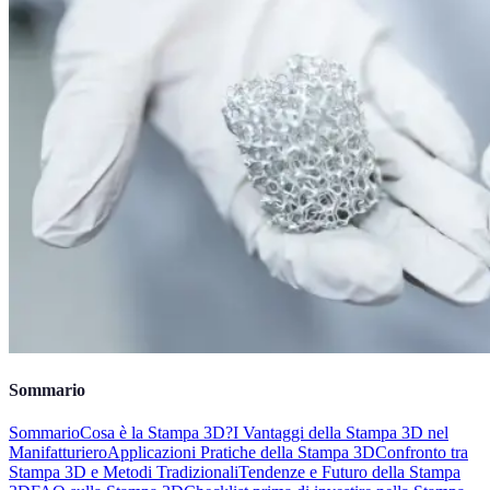
Sommario
Sommario
Cosa è la Stampa 3D?
I Vantaggi della Stampa 3D nel
Manifatturiero
Applicazioni Pratiche della Stampa 3D
Confronto tra
Stampa 3D e Metodi Tradizionali
Tendenze e Futuro della Stampa