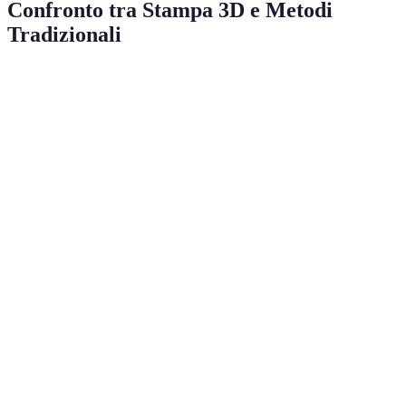
Confronto tra Stampa 3D e Metodi
Tradizionali
Aspetto
Stampa 3D
Metodi Tradizionali
Verdict
La stampa 
Bassi per
è più
Costi di
Alti a causa di
piccole
vantaggiosa
produzione
tooling e setup
serie
piccoli
volumi
La stampa 
Tempo di
Veloce per
Lungo per
accelera i
produzione
prototipi
produzione di massa
tempi di
prototipazi
La stampa 
Ridotto
Sostenibilità
Maggiore scarto
è più
scarto
sostenibile