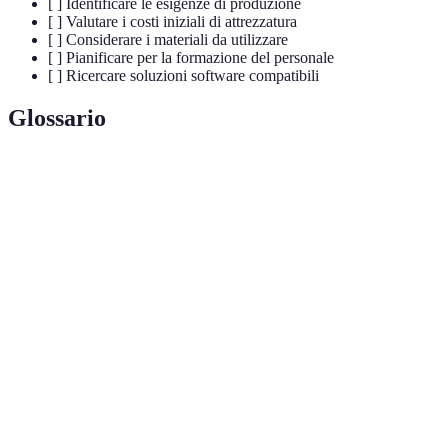
[ ] Identificare le esigenze di produzione
[ ] Valutare i costi iniziali di attrezzatura
[ ] Considerare i materiali da utilizzare
[ ] Pianificare per la formazione del personale
[ ] Ricercare soluzioni software compatibili
Glossario
Terme
Definizione
Processo di creazione di oggetti tridimensionali
Stampa 3D
da un modello digitale.
Produzione
Metodo di fabbricazione che crea oggetti
Additiva
aggiungendo materiali strato per strato.
Prototipazione
Creazione veloce di modelli fisici per testare
Rapida
idee e design.