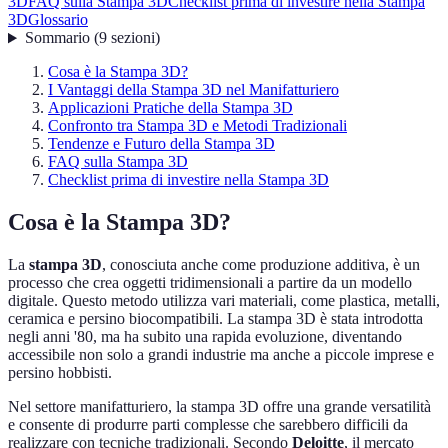
3D
FAQ sulla Stampa 3D
Checklist prima di investire nella Stampa
3D
Glossario
Sommario
(
9
sezioni
)
Cosa è la Stampa 3D?
I Vantaggi della Stampa 3D nel Manifatturiero
Applicazioni Pratiche della Stampa 3D
Confronto tra Stampa 3D e Metodi Tradizionali
Tendenze e Futuro della Stampa 3D
FAQ sulla Stampa 3D
Checklist prima di investire nella Stampa 3D
Cosa è la Stampa 3D?
La
stampa 3D
, conosciuta anche come produzione additiva, è un
processo che crea oggetti tridimensionali a partire da un modello
digitale. Questo metodo utilizza vari materiali, come plastica, metalli,
ceramica e persino biocompatibili. La stampa 3D è stata introdotta
negli anni '80, ma ha subito una rapida evoluzione, diventando
accessibile non solo a grandi industrie ma anche a piccole imprese e
persino hobbisti.
Nel settore manifatturiero, la stampa 3D offre una grande versatilità
e consente di produrre parti complesse che sarebbero difficili da
realizzare con tecniche tradizionali. Secondo
Deloitte
, il mercato