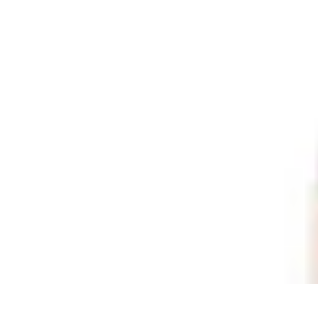
Pionieri dell'Innovazione
Educazione
Tecnologie Emergenti
Startup e Innovazione
Energia e Inn
Pionieri dell'Innovazione