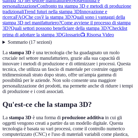
stampa 3D nel settore manifatturiero
Sostenibilità e
personalizzazione
Confronto tra stampa 3D e metodi di produzione
tradizionali
Trend futuri nella stampa 3D
Innovazione e
ricerca
FAQ
Che cos'è la stampa 3D?
Quali sono i vantaggi della
stampa 3D nel manifatturiero?
Come avviene il processo di stampa
3D?
Quali settori possono beneficiare della stampa 3D?
Checklist
prima di adottare la stampa 3D
Glossario
📺 Risorsa Video
Sommario
(
17
sezioni
)
La
stampa 3D
è una tecnologia che ha guadagnato un ruolo
cruciale nel settore manufatturiero, grazie alla sua capacità di
innovare i metodi di produzione e di ottimizzare i processi. Questa
tecnica, che utilizza un fascio di materiale per costruire oggetti
tridimensionali strato dopo strato, offre un'ampia gamma di
possibilità per le aziende. Non solo consente una maggiore
personalizzazione dei prodotti, ma permette anche di ridurre i tempi
di produzione e i costi associati.
Qu'est-ce che la stampa 3D?
La
stampa 3D
è una forma di
produzione additiva
in cui gli
oggetti vengono creati a partire da un modello digitale. Questa
tecnologia è basata su vari processi, come il controllo numerico
computerizzato (CNC) e l'uso di materiali variabili come plastica,