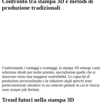
Confronto tra stampa 3D e metodi di
produzione tradizionali
Metodo
Costo
Tempo di produzione
Complessità
Stampa 3D
Basso
Rapido
Alta
Produzione
Alto
Lento
Bassa
tradizionale
Confrontando i vantaggi e svantaggi, la stampa 3D emerge come
soluzione ideale per molte aziende, specialmente quelle che si
muovono verso una maggiore sostenibilità.
Le capacità di
produzione personalizzata e la riduzione degli sprechi sono
particolarmente attrattive in un contesto globale in cui le risorse
sono sempre più limitate.
Trend futuri nella stampa 3D