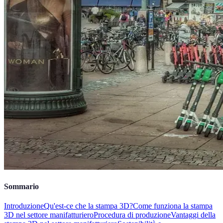
Sommario
Introduzione
Qu'est-ce che la stampa 3D?
Come funziona la stampa
3D nel settore manifatturiero
Procedura di produzione
Vantaggi della