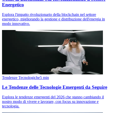
Energetico
Esplora l'impatto rivoluzionario della blockchain nel settore
energetico, migliorando la gestione e distribuzione dell'energia in
modo innovativo.
Tendenze Tecnologiche
5
min
Le Tendenze delle Tecnologie Emergenti da Seguire
Esplora le tendenze emergenti del 2026 che stanno cambiando il
nostro modo di vivere e lavorare, con focus su innovazione e
tecnologia.