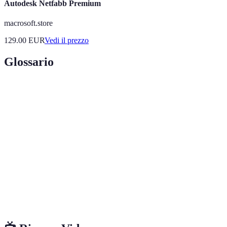
Autodesk Netfabb Premium
macrosoft.store
129.00
EUR
Vedi il prezzo
Glossario
Termo
Definizione
Tecnica di produzione additiva che crea oggetti
Stampa 3D
tridimensionali.
Processo di creazione di modelli iniziali per
Prototipazione
testare un design.
Produzione
Metodo di fabbricazione che costruisce oggetti
additiva
aggiungendo materiali strato per strato.