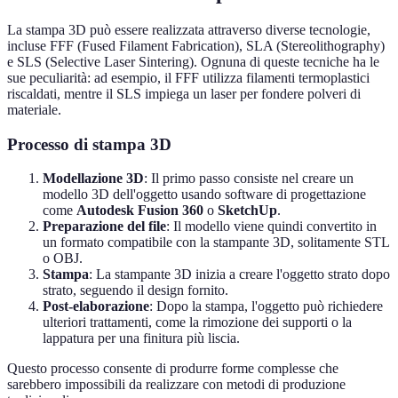
La stampa 3D può essere realizzata attraverso diverse tecnologie,
incluse FFF (Fused Filament Fabrication), SLA (Stereolithography)
e SLS (Selective Laser Sintering). Ognuna di queste tecniche ha le
sue peculiarità: ad esempio, il FFF utilizza filamenti termoplastici
riscaldati, mentre il SLS impiega un laser per fondere polveri di
materiale.
Processo di stampa 3D
Modellazione 3D
: Il primo passo consiste nel creare un
modello 3D dell'oggetto usando software di progettazione
come
Autodesk Fusion 360
o
SketchUp
.
Preparazione del file
: Il modello viene quindi convertito in
un formato compatibile con la stampante 3D, solitamente STL
o OBJ.
Stampa
: La stampante 3D inizia a creare l'oggetto strato dopo
strato, seguendo il design fornito.
Post-elaborazione
: Dopo la stampa, l'oggetto può richiedere
ulteriori trattamenti, come la rimozione dei supporti o la
lappatura per una finitura più liscia.
Questo processo consente di produrre forme complesse che
sarebbero impossibili da realizzare con metodi di produzione