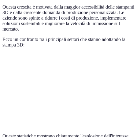
Questa crescita è motivata dalla maggior accessibilità delle stampanti
3D e dalla crescente domanda di produzione personalizzata. Le
aziende sono spinte a ridurre i costi di produzione, implementare
soluzioni sostenibili e migliorare la velocità di immissione sul
mercato.
Ecco un confronto tra i principali settori che stanno adottando la
stampa 3D:
Settore
Crescita (%)
Applicazioni principali
Anno d
Sanità
25
Protesi e implanti
2025
Edilizia
10
Costruzione di case
2026
Automotive
15
Prototipi e parti uniche
2026
Aerospaziale
12
Componenti leggeri
2025
Queste statistiche mostrano chiaramente l'esplosione dell'interesse