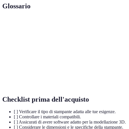
Glossario
Terme
Definizione
Processo di produzione additiva di oggetti
Stampa 3D
tridimensionali.
Materiale utilizzato nella stampa 3D, spesso in
Filamento
rotoli.
Creazione di un modello preliminare per testare
Prototipazione
un design.
Checklist prima dell'acquisto
[ ] Verificare il tipo di stampante adatta alle tue esigenze.
[ ] Controllare i materiali compatibili.
[ ] Assicurati di avere software adatto per la modellazione 3D.
[ ] Considerare le dimensioni e le specifiche della stampante.