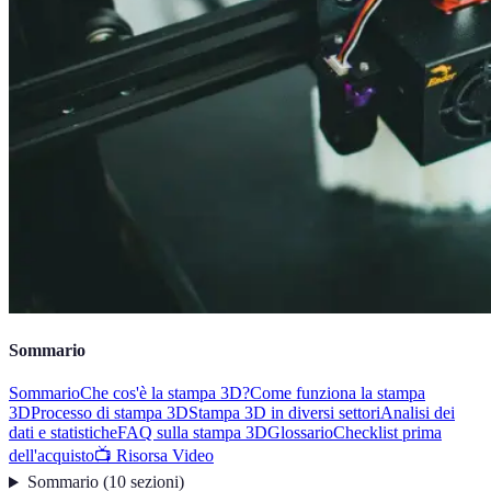
Sommario
Sommario
Che cos'è la stampa 3D?
Come funziona la stampa
3D
Processo di stampa 3D
Stampa 3D in diversi settori
Analisi dei
dati e statistiche
FAQ sulla stampa 3D
Glossario
Checklist prima
dell'acquisto
📺 Risorsa Video
Sommario
(
10
sezioni
)