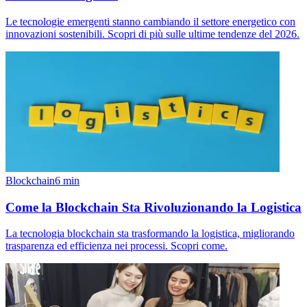
Le tecnologie emergenti stanno cambiando il settore energetico con
innovazioni sostenibili. Scopri di più sulle ultime tendenze del 2026.
Blockchain
6
min
Come la Blockchain Sta Rivoluzionando la Logistica
La tecnologia blockchain sta trasformando la logistica, migliorando
trasparenza ed efficienza nei processi. Scopri come.