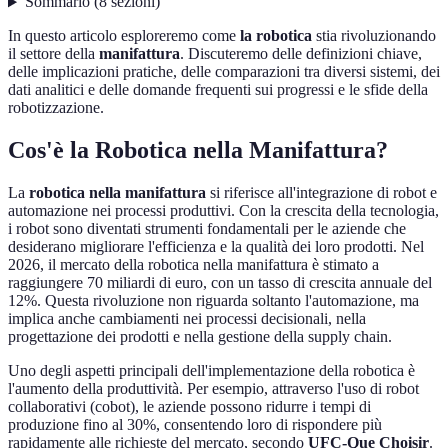
Sommario
(
8
sezioni
)
In questo articolo esploreremo come
la robotica
stia rivoluzionando
il settore della
manifattura
. Discuteremo delle definizioni chiave,
delle implicazioni pratiche, delle comparazioni tra diversi sistemi, dei
dati analitici e delle domande frequenti sui progressi e le sfide della
robotizzazione.
Cos'è la Robotica nella Manifattura?
La
robotica nella manifattura
si riferisce all'integrazione di robot e
automazione nei processi produttivi. Con la crescita della tecnologia,
i robot sono diventati strumenti fondamentali per le aziende che
desiderano migliorare l'efficienza e la qualità dei loro prodotti. Nel
2026, il mercato della robotica nella manifattura è stimato a
raggiungere 70 miliardi di euro, con un tasso di crescita annuale del
12%. Questa rivoluzione non riguarda soltanto l'automazione, ma
implica anche cambiamenti nei processi decisionali, nella
progettazione dei prodotti e nella gestione della supply chain.
Uno degli aspetti principali dell'implementazione della robotica è
l'aumento della produttività. Per esempio, attraverso l'uso di robot
collaborativi (cobot), le aziende possono ridurre i tempi di
produzione fino al 30%, consentendo loro di rispondere più
rapidamente alle richieste del mercato, secondo
UFC-Que Choisir
.