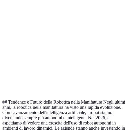
Lavorano insieme a
Sicurezza
Zona di sicurezza
esseri umani
Richiedono
Facilità di
Interfaccia user-
programmazione
programmazione
friendly
complessa
Versatilità
Limitata
Alta
## Tendenze e Futuro della Robotica nella Manifattura Negli ultimi
anni, la robotica nella manifattura ha visto una rapida evoluzione.
Con l'avanzamento dell'intelligenza artificiale, i robot stanno
diventando sempre più autonomi e intelligenti. Nel 2026, ci
aspettiamo di vedere una crescita dell'uso di robot autonomi in
ambienti di lavoro dinamici. Le aziende stanno anche investendo in