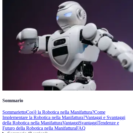
Sommario
Sommarietto
Cos'è la Robotica nella Manifattura?
Come
Implementare la Robotica nella Manifattura?
Vantaggi e Svantaggi
della Robotica nella Manifattura
Vantaggi
Svantaggi
Tendenze e
Futuro della Robotica nella Manifattura
FAQ