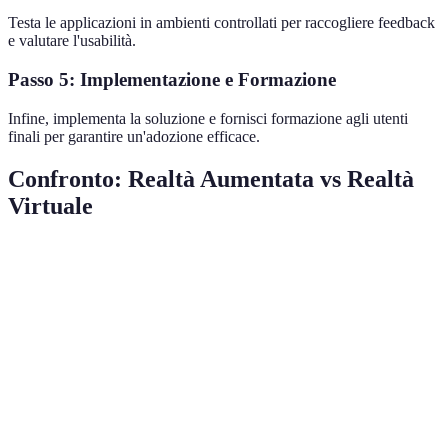
Testa le applicazioni in ambienti controllati per raccogliere feedback
e valutare l'usabilità.
Passo 5: Implementazione e Formazione
Infine, implementa la soluzione e fornisci formazione agli utenti
finali per garantire un'adozione efficace.
Confronto: Realtà Aumentata vs Realtà
Virtuale
Critere
Realtà Aumentata
Realtà Virtuale
Verdict
Aggiung
Immersione
Parziale
Totale
realismo
Maggior
Interazione
Alta
Media
flessibili