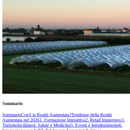
Sommario
Sommario
Cos'è la Realtà Aumentata?
Tendenze della Realtà
Aumentata nel 2026
1. Formazione Interattiva
2. Retail Immersivo
3.
Turismofacilitato
4. Salute e Medicina
5. Eventi e Intrattenimento
6.