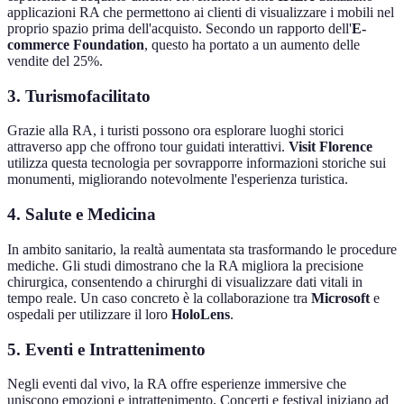
applicazioni RA che permettono ai clienti di visualizzare i mobili nel
proprio spazio prima dell'acquisto. Secondo un rapporto dell'
E-
commerce Foundation
, questo ha portato a un aumento delle
vendite del 25%.
3. Turismofacilitato
Grazie alla RA, i turisti possono ora esplorare luoghi storici
attraverso app che offrono tour guidati interattivi.
Visit Florence
utilizza questa tecnologia per sovrapporre informazioni storiche sui
monumenti, migliorando notevolmente l'esperienza turistica.
4. Salute e Medicina
In ambito sanitario, la realtà aumentata sta trasformando le procedure
mediche. Gli studi dimostrano che la RA migliora la precisione
chirurgica, consentendo a chirurghi di visualizzare dati vitali in
tempo reale. Un caso concreto è la collaborazione tra
Microsoft
e
ospedali per utilizzare il loro
HoloLens
.
5. Eventi e Intrattenimento
Negli eventi dal vivo, la RA offre esperienze immersive che
uniscono emozioni e intrattenimento. Concerti e festival iniziano ad