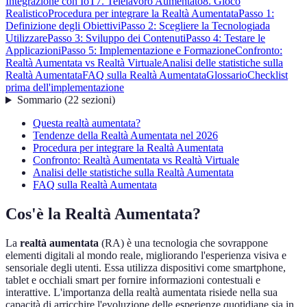
Integrazione con IoT
7. Telelavoro Aumentato
8. Gioco
Realistico
Procedura per integrare la Realtà Aumentata
Passo 1:
Definizione degli Obiettivi
Passo 2: Scegliere la Tecnologiada
Utilizzare
Passo 3: Sviluppo dei Contenuti
Passo 4: Testare le
Applicazioni
Passo 5: Implementazione e Formazione
Confronto:
Realtà Aumentata vs Realtà Virtuale
Analisi delle statistiche sulla
Realtà Aumentata
FAQ sulla Realtà Aumentata
Glossario
Checklist
prima dell'implementazione
Sommario
(
22
sezioni
)
Questa realtà aumentata?
Tendenze della Realtà Aumentata nel 2026
Procedura per integrare la Realtà Aumentata
Confronto: Realtà Aumentata vs Realtà Virtuale
Analisi delle statistiche sulla Realtà Aumentata
FAQ sulla Realtà Aumentata
Cos'è la Realtà Aumentata?
La
realtà aumentata
(RA) è una tecnologia che sovrappone
elementi digitali al mondo reale, migliorando l'esperienza visiva e
sensoriale degli utenti. Essa utilizza dispositivi come smartphone,
tablet e occhiali smart per fornire informazioni contestuali e
interattive. L'importanza della realtà aumentata risiede nella sua
capacità di arricchire l'evoluzione delle esperienze quotidiane sia in