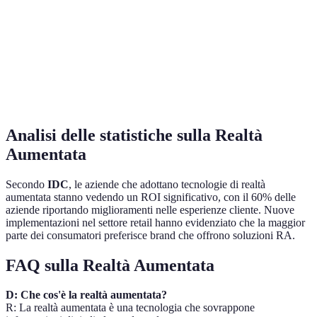
RA più
Costo
Medio
Alto
accessibi
RA si
adatta a
Applicazioni
Versatile
Limitata
più
contesti
Analisi delle statistiche sulla Realtà
Aumentata
Secondo
IDC
, le aziende che adottano tecnologie di realtà
aumentata stanno vedendo un ROI significativo, con il 60% delle
aziende riportando miglioramenti nelle esperienze cliente. Nuove
implementazioni nel settore retail hanno evidenziato che la maggior
parte dei consumatori preferisce brand che offrono soluzioni RA.
FAQ sulla Realtà Aumentata
D: Che cos'è la realtà aumentata?
R: La realtà aumentata è una tecnologia che sovrappone