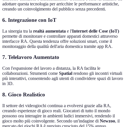
adottare questa tecnologia per arricchire le performance artistiche,
creando un coinvolgimento del pubblico senza precedenti.
6. Integrazione con IoT
La sinergia tra la
realtà aumentata
e l'
Internet delle Cose (IoT)
permette di monitorare e controllare apparati domestici attraverso
interfacce RA. Questa tendenza offre soluzioni smart, come il
monitoraggio della qualità dell'aria domestica tramite app RA.
7. Telelavoro Aumentato
Con l'espansione del lavoro a distanza, la RA facilita le
collaborazioni. Strumenti come
Spatial
rendono gli incontri virtuali
più interattivi, consentendo agli utenti di condividere spazi di lavoro
in 3D.
8. Gioco Realistico
Il settore dei videogiochi continua a evolversi grazie alla RA,
creando esperienze di gioco reali. Giocatori di tutto il mondo
possono ora interagire in ambienti ludici immersivi, rendendo il
gioco molto più coinvolgente. Secondo un'indagine di
Newzoo
, il
mercato dei giochi RA è previsto cresciuto del 15% annuo.