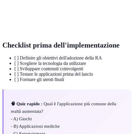
IoT (Internet
Rete di oggetti fisici connessi a Internet.
delle Cose)
Piattaforma software per la creazione di
Vuforia
applicazioni di RA.
Checklist prima dell'implementazione
[ ] Definire gli obiettivi dell'adozione della RA
[ ] Scegliere la tecnologia da utilizzare
[ ] Sviluppare contenuti coinvolgenti
[ ] Testare le applicazioni prima del lancio
[ ] Formare gli utenti finali
🧠 Quiz rapido :
Qual è l'applicazione più comune della
realtà aumentata?
- A) Giochi
- B) Applicazioni mediche
- C) Entertainment