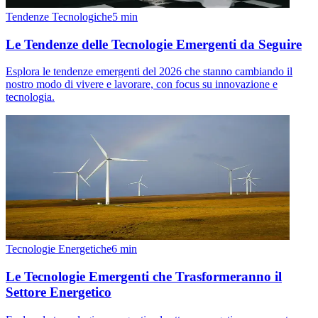
Tendenze Tecnologiche
5
min
Le Tendenze delle Tecnologie Emergenti da Seguire
Esplora le tendenze emergenti del 2026 che stanno cambiando il
nostro modo di vivere e lavorare, con focus su innovazione e
tecnologia.
Tecnologie Energetiche
6
min
Le Tecnologie Emergenti che Trasformeranno il
Settore Energetico