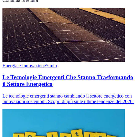
Continua la lettura
Energia e Innovazione
5
min
Le Tecnologie Emergenti Che Stanno Trasformando
il Settore Energetico
Le tecnologie emergenti stanno cambiando il settore energetico con
innovazioni sostenibili. Scopri di più sulle ultime tendenze del 2026.