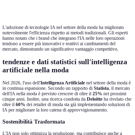
Spesso non
Protocollo di
V
Sostenibilità
considerata
sostenibilità
I
L'adozione di tecnologie IA nel settore della moda ha migliorato
notevolmente l'efficienza rispetto ai metodi tradizionali. Gli esperti
hanno notato che i brand che integrano l'IA nelle loro operazioni
tendono a essere più innovativi e reattivi ai cambiamenti del
mercato, dimostrando un significativo vantaggio competitivo.
tendenze e dati statistici sull'intelligenza
artificiale nella moda
Nel 2026, l'uso dell'
Intelligenza Artificiale
nel settore della moda è
in continua espansione. Secondo un rapporto di
Statista
, il mercato
dell'IA nella moda è previsto crescere di oltre il
25%
nei prossimi
cinque anni. Inoltre, una ricerca condotta da
Deloitte
ha rivelato che
oltre il
60%
dei retailer di moda sta già implementando soluzioni di
IA per migliorare la loro catena di approvvigionamento.
Sostenibilità Trasformata
L'IA non solo ottimizza la produzione, ma contribuisce anche a