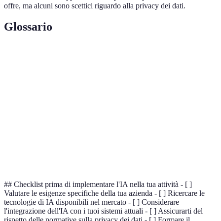
offre, ma alcuni sono scettici riguardo alla privacy dei dati.
Glossario
Terme
Definizione
Intelligenza
Simulazione di processi intelligenti da parte
Artificiale (IA)
di sistemi informatici.
Machine
Sottoinsieme dell'IA che consente a un
Learning
sistema di imparare dai dati.
Analisi di dati per scoprire informazioni utili
Data Analytics
e tendenze.
## Checklist prima di implementare l'IA nella tua attività - [ ]
Valutare le esigenze specifiche della tua azienda - [ ] Ricercare le
tecnologie di IA disponibili nel mercato - [ ] Considerare
l'integrazione dell'IA con i tuoi sistemi attuali - [ ] Assicurarti del
rispetto delle normative sulla privacy dei dati - [ ] Formare il