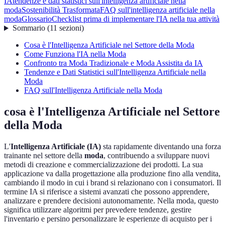
IA
tendenze e dati statistici sull'intelligenza artificiale nella
moda
Sostenibilità Trasformata
FAQ sull'intelligenza artificiale nella
moda
Glossario
Checklist prima di implementare l'IA nella tua attività
Sommario
(
11
sezioni
)
Cosa è l'Intelligenza Artificiale nel Settore della Moda
Come Funziona l'IA nella Moda
Confronto tra Moda Tradizionale e Moda Assistita da IA
Tendenze e Dati Statistici sull'Intelligenza Artificiale nella
Moda
FAQ sull'Intelligenza Artificiale nella Moda
cosa è l'Intelligenza Artificiale nel Settore
della Moda
L'
Intelligenza Artificiale (IA)
sta rapidamente diventando una forza
trainante nel settore della
moda
, contribuendo a sviluppare nuovi
metodi di creazione e commercializzazione dei prodotti. La sua
applicazione va dalla progettazione alla produzione fino alla vendita,
cambiando il modo in cui i brand si relazionano con i consumatori. Il
termine IA si riferisce a sistemi avanzati che possono apprendere,
analizzare e prendere decisioni autonomamente. Nella moda, questo
significa utilizzare algoritmi per prevedere tendenze, gestire
l'inventario e persino personalizzare le esperienze di acquisto per i