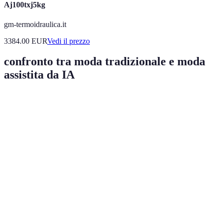
Aj100txj5kg
gm-termoidraulica.it
3384.00
EUR
Vedi il prezzo
confronto tra moda tradizionale e moda
assistita da IA
Criterio
Moda Tradizionale
Moda Assistita da IA
V
Manuale, tempo-
V
Progettazione
Automatica, rapida
intensivo
I
Previsione
V
Basata su istinto
Dati analitici, rapida
tendenze
I
Customer
Personalizzata,
V
Limitata
experience
interattiva
I