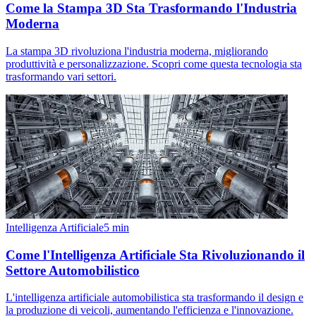
Come la Stampa 3D Sta Trasformando l'Industria
Moderna
La stampa 3D rivoluziona l'industria moderna, migliorando
produttività e personalizzazione. Scopri come questa tecnologia sta
trasformando vari settori.
Intelligenza Artificiale
5
min
Come l'Intelligenza Artificiale Sta Rivoluzionando il
Settore Automobilistico
L'intelligenza artificiale automobilistica sta trasformando il design e
la produzione di veicoli, aumentando l'efficienza e l'innovazione.