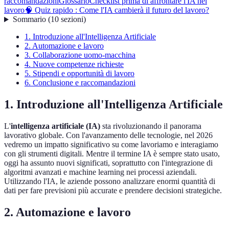
raccomandazioni
Glossario
Checklist prima di affrontare l'IA nel
lavoro
🧠 Quiz rapido : Come l'IA cambierà il futuro del lavoro?
Sommario
(
10
sezioni
)
1. Introduzione all'Intelligenza Artificiale
2. Automazione e lavoro
3. Collaborazione uomo-macchina
4. Nuove competenze richieste
5. Stipendi e opportunità di lavoro
6. Conclusione e raccomandazioni
1. Introduzione all'Intelligenza Artificiale
L'
intelligenza artificiale (IA)
sta rivoluzionando il panorama
lavorativo globale. Con l'avanzamento delle tecnologie, nel 2026
vedremo un impatto significativo su come lavoriamo e interagiamo
con gli strumenti digitali. Mentre il termine IA è sempre stato usato,
oggi ha assunto nuovi significati, soprattutto con l'integrazione di
algoritmi avanzati e machine learning nei processi aziendali.
Utilizzando l'IA, le aziende possono analizzare enormi quantità di
dati per fare previsioni più accurate e prendere decisioni strategiche.
2. Automazione e lavoro