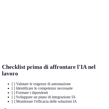
Terme
Definizione
Intelligenza
Capacità di un sistema di apprendere e fare
Artificiale
decisioni in modo autonomo.
Utilizzo di tecnologie per eseguire compiti senza
Automazione
intervento umano.
Processo di acquisizione di nuove competenze per
Upskilling
migliorare le capacità professionali.
Checklist prima di affrontare l'IA nel
lavoro
[ ] Valutare le esigenze di automazione
[ ] Identificare le competenze necessarie
[ ] Formare i dipendenti
[ ] Sviluppare un piano di integrazione IA
[ ] Monitorare l'efficacia delle soluzioni IA