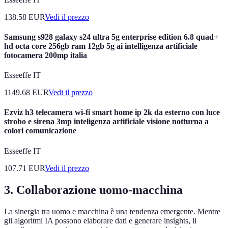
138.58
EUR
Vedi il prezzo
Samsung s928 galaxy s24 ultra 5g enterprise edition 6.8 quad+
hd octa core 256gb ram 12gb 5g ai intelligenza artificiale
fotocamera 200mp italia
Esseeffe IT
1149.68
EUR
Vedi il prezzo
Ezviz h3 telecamera wi-fi smart home ip 2k da esterno con luce
strobo e sirena 3mp inteligenza artificiale visione notturna a
colori comunicazione
Esseeffe IT
107.71
EUR
Vedi il prezzo
3. Collaborazione uomo-macchina
La sinergia tra uomo e macchina è una tendenza emergente. Mentre
gli algoritmi IA possono elaborare dati e generare insights, il