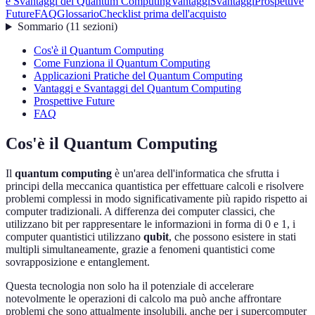
e Svantaggi del Quantum Computing
Vantaggi
Svantaggi
Prospettive
Future
FAQ
Glossario
Checklist prima dell'acquisto
Sommario
(
11
sezioni
)
Cos'è il Quantum Computing
Come Funziona il Quantum Computing
Applicazioni Pratiche del Quantum Computing
Vantaggi e Svantaggi del Quantum Computing
Prospettive Future
FAQ
Cos'è il Quantum Computing
Il
quantum computing
è un'area dell'informatica che sfrutta i
principi della meccanica quantistica per effettuare calcoli e risolvere
problemi complessi in modo significativamente più rapido rispetto ai
computer tradizionali. A differenza dei computer classici, che
utilizzano bit per rappresentare le informazioni in forma di 0 e 1, i
computer quantistici utilizzano
qubit
, che possono esistere in stati
multipli simultaneamente, grazie a fenomeni quantistici come
sovrapposizione e entanglement.
Questa tecnologia non solo ha il potenziale di accelerare
notevolmente le operazioni di calcolo ma può anche affrontare
problemi che sono attualmente insolubili, anche per i supercomputer