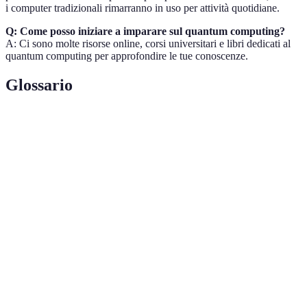
i computer tradizionali rimarranno in uso per attività quotidiane.
Q: Come posso iniziare a imparare sul quantum computing?
A: Ci sono molte risorse online, corsi universitari e libri dedicati al
quantum computing per approfondire le tue conoscenze.
Glossario
Termini
Definizione
Unità fondamentale di informazione in un
Qubit
computer quantistico, capace di rappresentare
più stati simultaneamente.
Proprietà quantistica che consente a un qubit di
Sovrapposizione
trovarsi in più stati contemporaneamente.
Fenomeno in cui i qubit diventano
Entanglement
interconnessi, tale che il cambiamento dello
stato di uno influisce sull'altro.