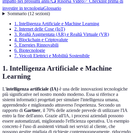
impatto nei prossimi anni?
📺 Risorsa Video
✅ Checklist prima di
investire in tecnologia
Glossario
Sommario
(
12
sezioni
)
1. Intelligenza Artificiale e Machine Learning
2. Internet delle Cose (IoT)
3. Realtà Augmentata (AR) e Realtà Virtuale (VR)
4. Blockchain e Criptovalute
5. Energies Rinnovabili
6. Biotecnologie
7. Veicoli Elettrici e Mobilità Sostenibile
1. Intelligenza Artificiale e Machine
Learning
L'
intelligenza artificiale (IA)
è una delle innovazioni tecnologiche
più significative nel nostro mondo moderno. Essa si riferisce a
sistemi informatici progettati per simulare l'intelligenza umana,
apprendendo e migliorando attraverso l'esperienza. Secondo un
rapporto di
Gartner
, il 70% delle aziende prevede di utilizzare l'IA
entro la fine dell'anno. Grazie all'IA, i processi aziendali possono
essere automatizzati, migliorando l'efficienza operativa. Un esempio
concreto è l'uso di assistenti virtuali nei servizi al cliente, che
possono gestire migliaia di richieste contemporaneamente, riducendo