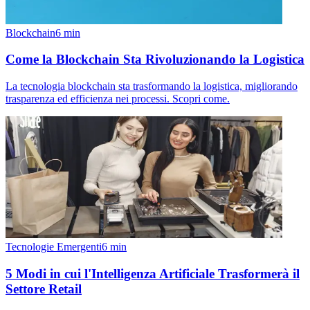
Blockchain
6
min
Come la Blockchain Sta Rivoluzionando la Logistica
La tecnologia blockchain sta trasformando la logistica, migliorando
trasparenza ed efficienza nei processi. Scopri come.
Tecnologie Emergenti
6
min
5 Modi in cui l'Intelligenza Artificiale Trasformerà il
Settore Retail