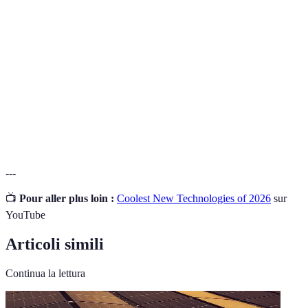
Intelligenza
Tecnologia che simula l'intelligenza umana per
Artificiale
risolvere problemi.
Struttura dati sicura e distribuita per registrare
Blockchain
transazioni.
Internet delle
Rete di dispositivi interconnessi che comunicano
Cose
dati tra loro.
---
📺
Pour aller plus loin :
Coolest New Technologies of 2026
sur
YouTube
Articoli simili
Continua la lettura