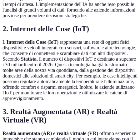
i tempi di attesa. L'implementazione dell'IA ha anche reso possibile
l'analisi di grandi volumi di dati, fornendo alle aziende informazioni
preziose per prendere decisioni strategiche.
2. Internet delle Cose (IoT)
L'
Internet delle Cose (IoT)
rappresenta una rete di oggetti fisici,
dispositivi e veicoli integrati con sensori, software e altre tecnologie,
che consente di connettersi e scambiare dati con altri dispositivi.
Secondo
Statista
, il numero di dispositivi IoT è destinato a superare
i 30 miliardi entro il 2026. Questa tecnologia ha già trasformato
molte aree della nostra vita quotidiana, dalla gestione dei dispositivi
domestici alle soluzioni di smart city. Per esempio, le case intelligenti
possono regolare automaticamente la temperatura e l'illuminazione,
offrendo comfort e risparmi energetici. Inoltre, le aziende utilizzano
l'IoT per monitorare le loro operazioni e ottimizzare le catene di
approvvigionamento.
3. Realtà Augmentata (AR) e Realtà
Virtuale (VR)
Realtà aumentata (AR)
e
realtà virtuale (VR)
offrono esperienze
immersive che stanno cambiando il modo in cui interagiamo con il