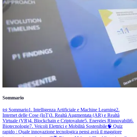
Sommario
📜 Sommario
1. Intelligenza Artificiale e Machine Learning
2.
Internet delle Cose (IoT)
3. Realtà Augmentata (AR) e Realtà
Virtuale (VR)
4. Blockchain e Criptovalute
5. Energies Rinnovabili
6.
Biotecnologie
7. Veicoli Elettrici e Mobilità Sostenibile
🧠 Quiz
rapido : Quale innovazione tecnologica pensi avrà il maggiore