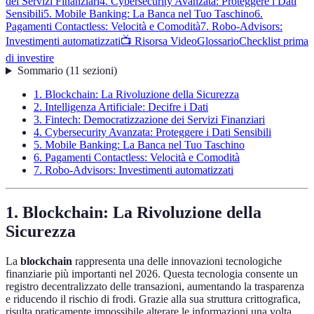
dei Servizi Finanziari
4. Cybersecurity Avanzata: Proteggere i Dati
Sensibili
5. Mobile Banking: La Banca nel Tuo Taschino
6.
Pagamenti Contactless: Velocità e Comodità
7. Robo-Advisors:
Investimenti automatizzati
📺 Risorsa Video
Glossario
Checklist prima
di investire
Sommario
(
11
sezioni
)
1. Blockchain: La Rivoluzione della Sicurezza
2. Intelligenza Artificiale: Decifre i Dati
3. Fintech: Democratizzazione dei Servizi Finanziari
4. Cybersecurity Avanzata: Proteggere i Dati Sensibili
5. Mobile Banking: La Banca nel Tuo Taschino
6. Pagamenti Contactless: Velocità e Comodità
7. Robo-Advisors: Investimenti automatizzati
1. Blockchain: La Rivoluzione della
Sicurezza
La
blockchain
rappresenta una delle innovazioni tecnologiche
finanziarie più importanti nel 2026. Questa tecnologia consente un
registro decentralizzato delle transazioni, aumentando la trasparenza
e riducendo il rischio di frodi. Grazie alla sua struttura crittografica,
risulta praticamente impossibile alterare le informazioni una volta