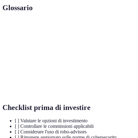
Glossario
Terme
Definizione
Tecnologia di registrazione decentralizzata delle
Blockchain
transazioni.
Aziende che utilizzano la tecnologia per migliorare i
Fintech
servizi finanziari.
Robo-
Piattaforme di investimento automatizzate.
advisors
Checklist prima di investire
[ ] Valutare le opzioni di investimento
[ ] Controllare le commissioni applicabili
[ ] Considerare l'uso di robo-advisors
[ ] Rimanere aggiornato sulle norme di cybersecurity