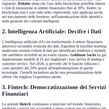
registrate.
Deloitte
stima che l'uso della blockchain potrebbe ridurre
i costi di transazione in ambito finanziario fino al 30%. Inoltre, la
blockchain non è solo utile nelle criptovalute; sarà applicata anche
nel tracciamento delle forniture, nell'autenticazione delle identità e
nella gestione dei contratti intelligenti.
2. Intelligenza Artificiale: Decifre i Dati
L'intelligenza artificiale (IA) sta trasformando il settore finanziario
attraverso un'analisi avanzata dei dati. Algoritmi di machine learning
analizzano enormi volumi di dati per identificare tendenze e modelli
che sarebbero invisibili ad un essere umano.
Goldman Sachs
ha già
implementato modelli di IA per migliorare i loro servizi di trading e
customer service. Nel 2026, si prevede che le banche riducano i
costi operativi del 20% grazie all'implementazione di queste
tecnologie. I benefit includono anche una personalizzazione delle
offerte che migliora l'esperienza utente.
3. Fintech: Democratizzazione dei Servizi
Finanziari
Le aziende
fintech
continuano a innovare nel mondo finanziario,
rendendo i servizi più accessibili e meno costosi per un pubblico più